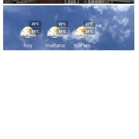
25°C
23°C
27°C
16°C
16°C
16°C
hoy
mañana
martes