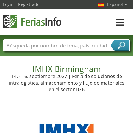
Login
Registrado
Español
Navega
toggle
Nombres de ferias
Países
Ciudades
Sectores de ferias
Sectores de proveedor de servicios
IMHX Birmingham
14. - 16. septiembre 2027 | Feria de soluciones de
intralogística, almacenamiento y flujo de materiales
en el sector B2B