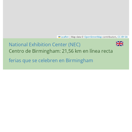
Leaflet
|
Map data ©
OpenStreetMap
contributors,
CC-BY-SA
National Exhibition Center (NEC)
Centro de Birmingham: 21,56 km en línea recta
ferias que se celebren en Birmingham