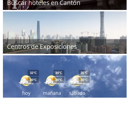
Buscar hoteles en Cantón
Centros de Exposiciones
32°C
34°C
36°C
30°C
30°C
30°C
hoy
mañana
sábado