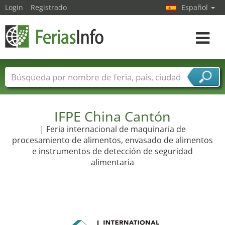
Login
Registrado
Español
Navega
toggle
Nombres de ferias
Países
Ciudades
Sectores de ferias
Sectores de proveedor de servicios
IFPE China Cantón
| Feria internacional de maquinaria de
procesamiento de alimentos, envasado de alimentos
e instrumentos de detección de seguridad
alimentaria