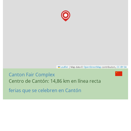
Leaflet
|
Map data ©
OpenStreetMap
contributors,
CC-BY-SA
Canton Fair Complex
Centro de Cantón: 14,86 km en línea recta
ferias que se celebren en Cantón