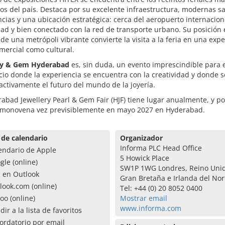
s del país. Destaca por su excelente infraestructura, modernas sa
cias y una ubicación estratégica: cerca del aeropuerto internacion
d y bien conectado con la red de transporte urbano. Su posición 
de una metrópoli vibrante convierte la visita a la feria en una expe
mercial como cultural.
ry & Gem Hyderabad
es, sin duda, un evento imprescindible para e
io donde la experiencia se encuentra con la creatividad y donde s
ctivamente el futuro del mundo de la joyería.
abad Jewellery Pearl & Gem Fair (HJF) tiene lugar anualmente, y po
imonovena vez previsiblemente en mayo 2027 en Hyderabad.
 de calendario
Organizador
Informa PLC Head Office
endario de Apple
5 Howick Place
gle (online)
SW1P 1WG Londres, Reino Uni
a en Outlook
Gran Bretaña e Irlanda del Nor
look.com (online)
Tel: +44 (0) 20 8052 0400
oo (online)
Mostrar email
www.informa.com
dir a la lista de favoritos
ordatorio por email