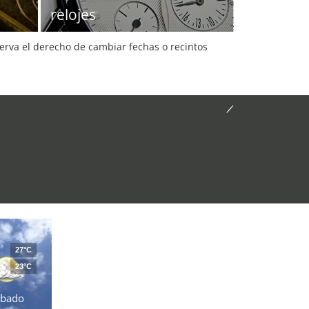
relojes
serva el derecho de cambiar fechas o recintos
27°C
23°C
ábado