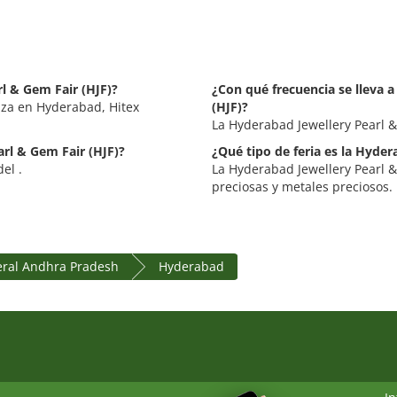
l & Gem Fair (HJF)?
¿Con qué frecuencia se lleva 
liza en Hyderabad, Hitex
(HJF)?
La Hyderabad Jewellery Pearl &
arl & Gem Fair (HJF)?
¿Qué tipo de feria es la Hyder
el .
La Hyderabad Jewellery Pearl & 
preciosas y metales preciosos.
eral Andhra Pradesh
Hyderabad