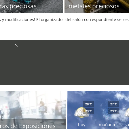
ras preciosas
metales preciosos
s y modificaciones! El organizador del salón correspondiente se re
28°C
27°C
23°C
23°C
hoy
mañana
s
ros de Exposiciones