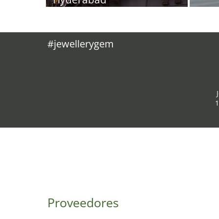
#jewellerygem
1
Proveedores