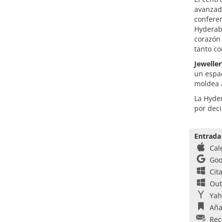
avanzado
conferen
Hyderaba
corazón 
tanto co
Jewelle
un espac
moldea a
La Hyder
por dec
Entrada
Cal
Goo
Cit
Out
Yah
Aña
Rec