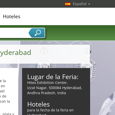
Español
Hoteles
edor de servicios
 Hyderabad
Lugar de la Feria:
e la
Hitex Exhibition Center,
 en
Izzat Nagar, 500084 Hyderabad,
vel
Andhra Pradesh, India
n de
con la
Hoteles
para la fecha de la feria en
, plata y