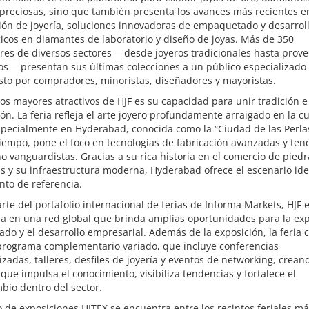
preciosas, sino que también presenta los avances más recientes e
ión de joyería, soluciones innovadoras de empaquetado y desarrol
icos en diamantes de laboratorio y diseño de joyas. Más de 350
res de diversos sectores —desde joyeros tradicionales hasta prov
s— presentan sus últimas colecciones a un público especializado
to por compradores, minoristas, diseñadores y mayoristas.
os mayores atractivos de HJF es su capacidad para unir tradición e
ón. La feria refleja el arte joyero profundamente arraigado en la cu
specialmente en Hyderabad, conocida como la “Ciudad de las Perlas
empo, pone el foco en tecnologías de fabricación avanzadas y ten
o vanguardistas. Gracias a su rica historia en el comercio de piedr
s y su infraestructura moderna, Hyderabad ofrece el escenario ide
nto de referencia.
te del portafolio internacional de ferias de Informa Markets, HJF 
da en una red global que brinda amplias oportunidades para la ex
do y el desarrollo empresarial. Además de la exposición, la feria 
programa complementario variado, que incluye conferencias
izadas, talleres, desfiles de joyería y eventos de networking, crean
que impulsa el conocimiento, visibiliza tendencias y fortalece el
bio dentro del sector.
o de exposiciones HITEX se encuentra entre los recintos feriales m