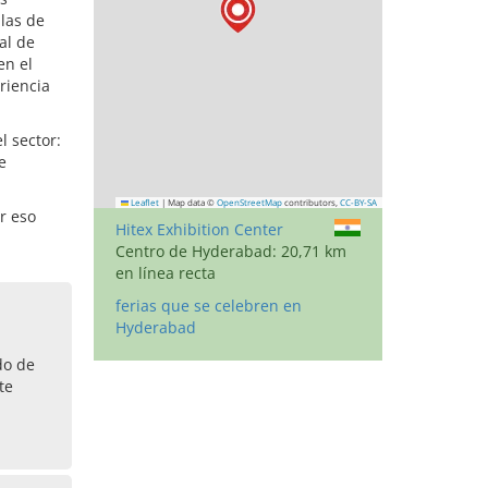
las de
al de
en el
riencia
l sector:
e
Leaflet
|
Map data ©
OpenStreetMap
contributors,
CC-BY-SA
r eso
Hitex Exhibition Center
Centro de Hyderabad: 20,71 km
en línea recta
ferias que se celebren en
Hyderabad
do de
te