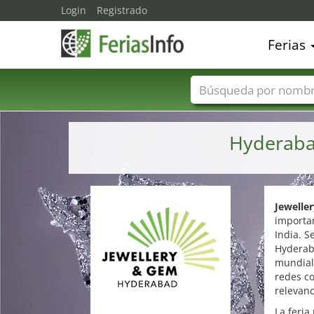
Login
Registrado
Ferias
Nombres de ferias
Hyderabad
Jewelle
importan
India. S
Hyderaba
mundial 
redes co
relevanc
La feria