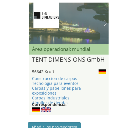
Área operacional: mundial
TENT DIMENSIONS GmbH
56642 Kruft
Construccion de carpas
Tecnología para eventos
Carpas y pabellones para
exposiciones
Carpas industriales
Alquiler de tiendas
Correspondencia:
Añadir los proveedores!