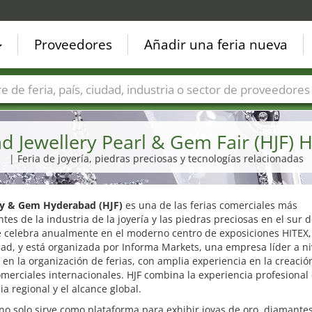
Proveedores
Añadir una feria nueva
Países
Ciudades
Sectores de ferias
Sectores de prove
 Jewellery Pearl & Gem Fair (HJF)
| Feria de joyería, piedras preciosas y tecnologías relacionadas
ry & Gem Hyderabad (HJF)
es una de las ferias comerciales más
tes de la industria de la joyería y las piedras preciosas en el sur d
e celebra anualmente en el moderno centro de exposiciones HITEX,
d, y está organizada por Informa Markets, una empresa líder a ni
en la organización de ferias, con amplia experiencia en la creació
merciales internacionales. HJF combina la experiencia profesional 
ia regional y el alcance global.
 no solo sirve como plataforma para exhibir joyas de oro, diamantes