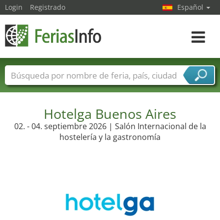
Login
Registrado
Español
Navega
toggle
Nombres de ferias
Países
Ciudades
Sectores de ferias
Sectores de proveedor de servicios
Hotelga Buenos Aires
02. - 04. septiembre 2026 | Salón Internacional de la
hostelería y la gastronomía