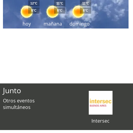
12°C
11°C
11°C
8°C
8°C
8°C
hoy
mañana
domingo
Junto
Otros eventos
simultáneos
Intersec