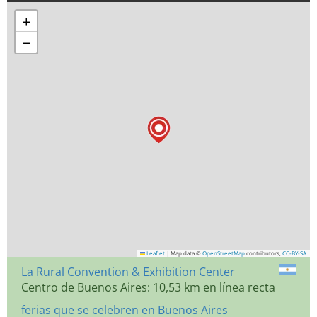
+
−
Leaflet
|
Map data ©
OpenStreetMap
contributors,
CC-BY-SA
La Rural Convention & Exhibition Center
Centro de Buenos Aires: 10,53 km en línea recta
ferias que se celebren en Buenos Aires