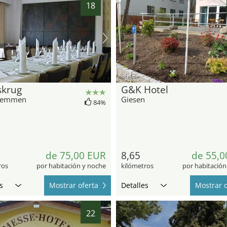
18
hotel.de
skrug
G&K Hotel
temmen
Giesen
84%
de 75,00 EUR
8,65
de 55,0
ros
por habitación y noche
kilómetros
por habitación
s
Mostrar oferta
Detalles
Mostrar o
22