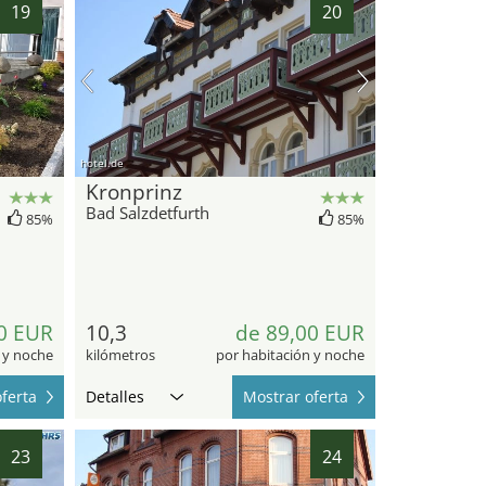
19
20
hotel.de
Kronprinz
Bad Salzdetfurth
85%
85%
0 EUR
10,3
de 89,00 EUR
 y noche
kilómetros
por habitación y noche
ferta
Detalles
Mostrar oferta
23
24