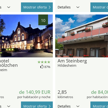
s
Mostrar oferta
Detalles
Mostrar o
10
hotel.de
otel
Am Steinberg
hölzchen
Hildesheim
87%
heim
de 140,99 EUR
2,85
de 84,0
ros
por habitación y noche
kilómetros
por habitación
s
Mostrar oferta
Detalles
Mostrar o