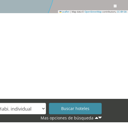
Leaflet
|
Map data ©
OpenStreetMap
contributors,
CC-BY-SA
Mas opciones de búsqueda