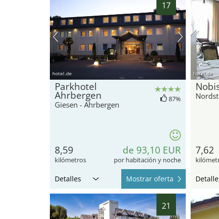
17
hotel.de
hotel.de
Parkhotel
Nobi
Ahrbergen
Nords
87%
Giesen - Ahrbergen
8,59
de 93,10 EUR
7,62
kilómetros
por habitación y noche
kilómet
Detalles
Mostrar oferta
Detalle
21