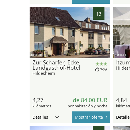
13
hotel.de
hotel.de
Zur Scharfen Ecke
Itzu
Landgasthof-Hotel
Hildes
79%
Hildesheim
4,27
de 84,00 EUR
4,84
kilómetros
por habitación y noche
kilómet
Detalles
Mostrar oferta
Detalle