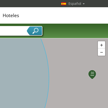
Español
Hoteles
edor de servicios
+
−
30