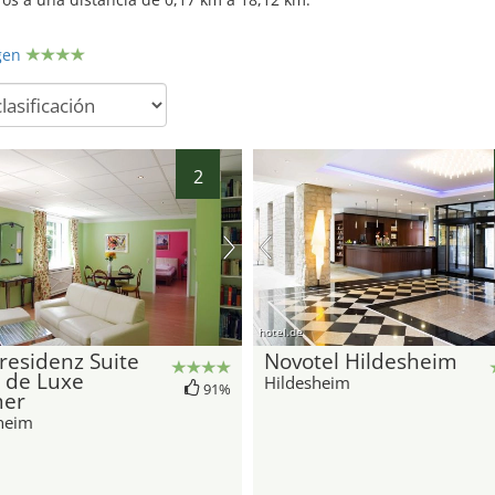
gen
2
hotel.de
residenz Suite
Novotel Hildesheim
 de Luxe
Hildesheim
91%
er
heim