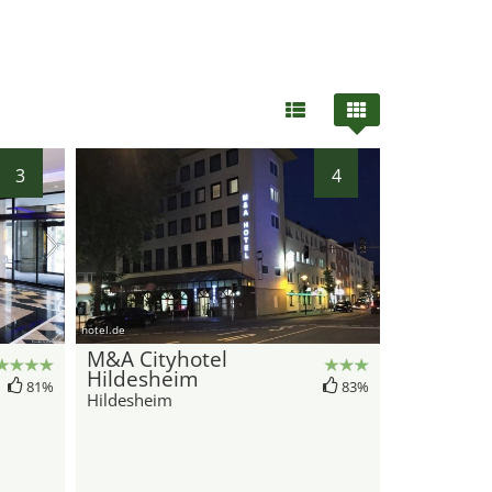
3
4
hotel.de
M&A Cityhotel
Hildesheim
81%
83%
Hildesheim