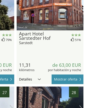
hotel.de
Apart Hotel
Sarstedter Hof
79%
51%
Sarstedt
0 EUR
11,31
de 63,00 EUR
 y noche
kilómetros
por habitación y noche
ferta
Detalles
Mostrar oferta
27
28