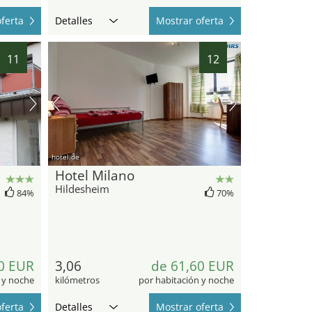
ferta
Detalles
Mostrar oferta
11
12
hotel.de
Hotel Milano
Hildesheim
84%
70%
0 EUR
3,06
de 61,60 EUR
 y noche
kilómetros
por habitación y noche
ferta
Detalles
Mostrar oferta