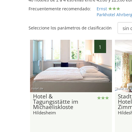
Frecuentemente recomendado:
Ernst
Parkhotel Ahrber
Seleccione los parámetros de clasificación
1
hotel.de
hotel.de
Hotel &
Stadt
Tagungsstätte im
Hotel
Michaeliskloste
Zimm
Hildesheim
Hildes