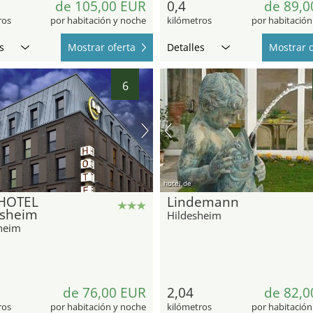
de 105,00 EUR
0,4
de 89,0
ros
por habitación y noche
kilómetros
por habitación
s
Mostrar oferta
Detalles
Mostrar o
6
hotel.de
HOTEL
Lindemann
esheim
Hildesheim
heim
de 76,00 EUR
2,04
de 82,0
ros
por habitación y noche
kilómetros
por habitación