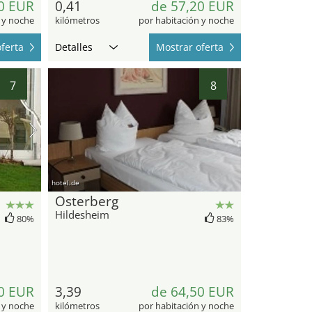
0 EUR
0,41
de 57,20 EUR
 y noche
kilómetros
por habitación y noche
ferta
Detalles
Mostrar oferta
7
8
hotel.de
Osterberg
Hildesheim
80%
83%
0 EUR
3,39
de 64,50 EUR
 y noche
kilómetros
por habitación y noche