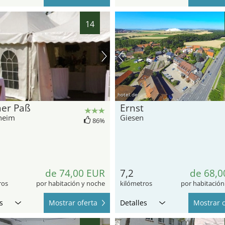
14
hotel.de
mer Paß
Ernst
heim
Giesen
86%
de 74,00 EUR
7,2
de 68,0
ros
por habitación y noche
kilómetros
por habitación
s
Mostrar oferta
Detalles
Mostrar o