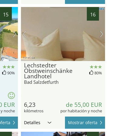
15
16
hotel.de
Lechstedter
Obstweinschänke
90%
80%
Landhotel
Bad Salzdetfurth
0 EUR
6,23
de 55,00 EUR
 y noche
kilómetros
por habitación y noche
ferta
Detalles
Mostrar oferta