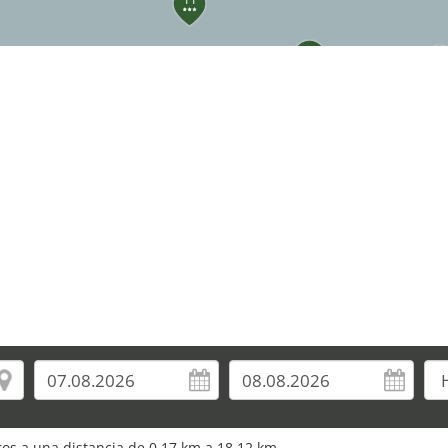
13
16
14
21
20
uros a una distancia de 0,17 km a 18,12 km.