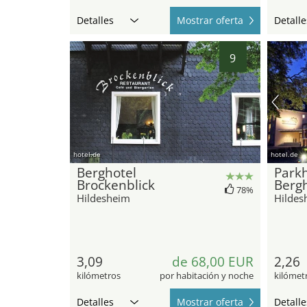
Detalles
Mostrar oferta
Detalle
9
hotel.de
hotel.de
Berghotel
Parkh
Brockenblick
Berg
78%
Hildesheim
Hildes
3,09
de 68,00 EUR
2,26
kilómetros
por habitación y noche
kilómet
Detalles
Mostrar oferta
Detalle