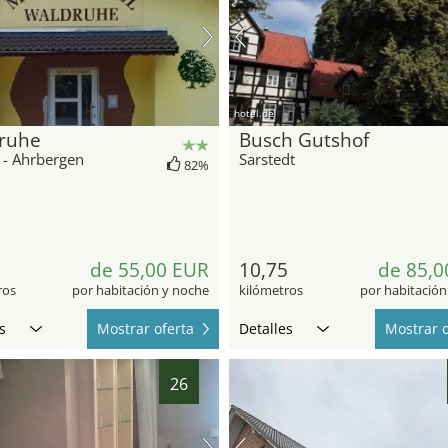
hotel.de
ruhe
Busch Gutshof
 - Ahrbergen
Sarstedt
82%
de 55,00 EUR
10,75
de 85,0
ros
por habitación y noche
kilómetros
por habitación
s
Mostrar oferta
Detalles
Mostrar o
26