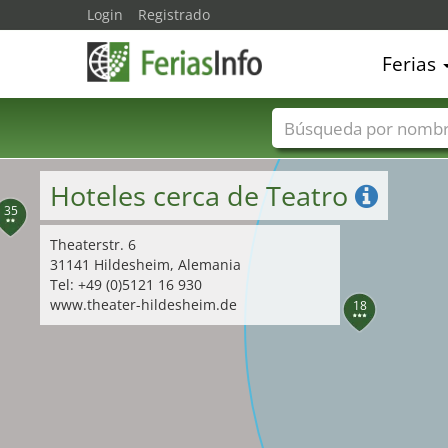
Login
Registrado
34
Ferias
Nombres de ferias
Hoteles cerca de Teatro
35
Theaterstr. 6
31141 Hildesheim, Alemania
Tel: +49 (0)5121 16 930
www.theater-hildesheim.de
18