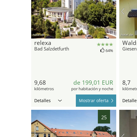
hotel.de
hotel.de
relexa
Wald
Bad Salzdetfurth
Giesen
64%
9,68
de 199,01 EUR
8,7
kilómetros
por habitación y noche
kilómet
Detalles
Mostrar oferta
Detalle
25