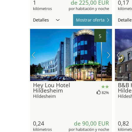
1
de 225,00 EUR
0,17
kilómetros
por habitación y noche
kilómet
Detalles
Mostrar oferta
Detalle
5
hotel.de
hotel.de
Hey Lou Hotel
B&B 
Hildesheim
Hild
82%
Hildesheim
Hildes
0,24
de 90,00 EUR
0,82
kilómetros
por habitación y noche
kilómet