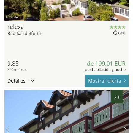
hotel.de
relexa
Bad Salzdetfurth
64%
9,85
de 199,01 EUR
kilómetros
por habitación y noche
Detalles
Mostrar oferta
23