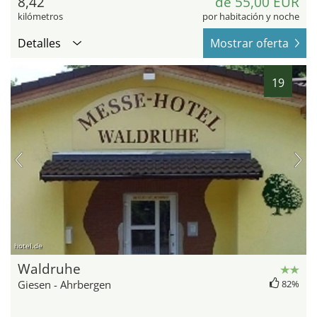
8,42
de 55,00 EUR
kilómetros
por habitación y noche
Detalles
Mostrar oferta
19
hotel.de
Waldruhe
Giesen - Ahrbergen
82%