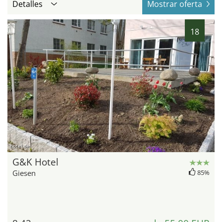
Detalles
Mostrar oferta
18
hotel.de
G&K Hotel
Giesen
85%