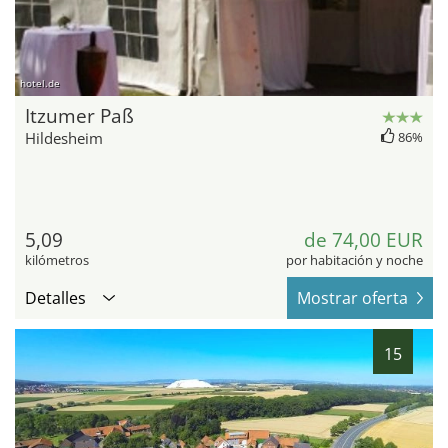
hotel.de
Itzumer Paß
Hildesheim
86%
5,09
de 74,00 EUR
kilómetros
por habitación y noche
Detalles
Mostrar oferta
15