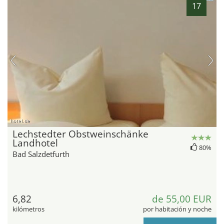
17
hotel.de
Lechstedter Obstweinschänke
Landhotel
80%
Bad Salzdetfurth
6,82
de 55,00 EUR
kilómetros
por habitación y noche