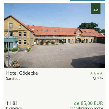
26
hotel.de
Hotel Gödecke
Sarstedt
86%
11,81
de 85,00 EUR
kilómetros
por habitación y noche