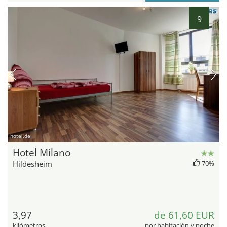
9
hotel.de
Hotel Milano
Hildesheim
70%
3,97
de 61,60 EUR
kilómetros
por habitación y noche