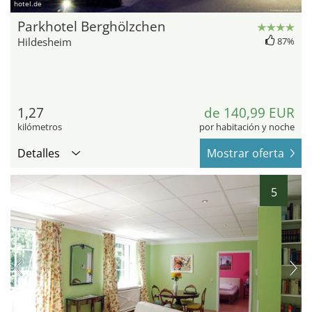
hotel.de
Parkhotel Berghölzchen
Hildesheim
87%
1,27
de 140,99 EUR
kilómetros
por habitación y noche
Detalles
Mostrar oferta
5