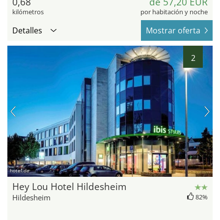
0,68
de 57,20 EUR
kilómetros
por habitación y noche
Detalles
Mostrar oferta
2
hotel.de
Hey Lou Hotel Hildesheim
Hildesheim
82%