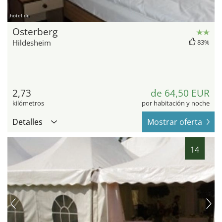
hotel.de
Osterberg
Hildesheim
83%
2,73
de 64,50 EUR
kilómetros
por habitación y noche
Detalles
Mostrar oferta
14