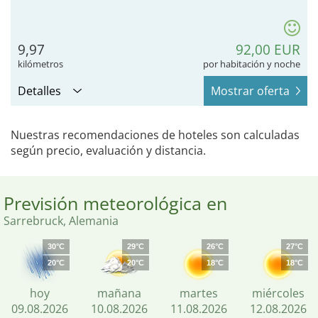
9,97
92,00 EUR
kilómetros
por habitación y noche
Detalles
Mostrar oferta
Nuestras recomendaciones de hoteles son calculadas
según precio, evaluación y distancia.
Previsión meteorológica en
Sarrebruck, Alemania
30°C
29°C
26°C
27°C
20°C
20°C
18°C
18°C
hoy
mañana
martes
miércoles
09.08.2026
10.08.2026
11.08.2026
12.08.2026