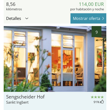
8,56
114,00 EUR
kilómetros
por habitación y noche
Detalles
Mostrar oferta
9
hotel.de
Sengscheider Hof
Sankt Ingbert
91
%