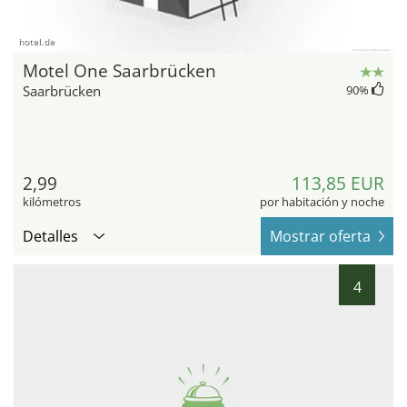
hotel.de
Motel One Saarbrücken
Saarbrücken
90
%
2,99
113,85 EUR
kilómetros
por habitación y noche
Detalles
Mostrar oferta
4