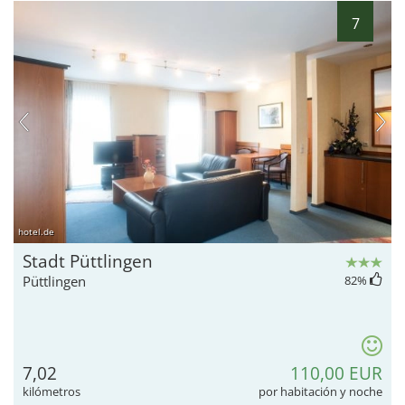
7
hotel.de
Stadt Püttlingen
Püttlingen
82
%
7,02
110,00 EUR
kilómetros
por habitación y noche