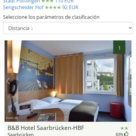
Stadt Püttlingen
110 EUR
Sengscheider Hof
92 EUR
Seleccione los parámetros de clasificación
1
hotel.de
B&B Hotel Saarbrücken-HBF
Saarbrücken
83
%