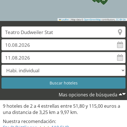
Leaflet
|
Map data ©
OpenStreetMap
contributors,
CC-BY-SA
Mas opciones de búsqueda
9
hoteles de
2
a
4
estrellas entre
51,80
y
115,00
euros a
una distancia de
3,25
km a
9,97
km.
Nuestra recomendación: