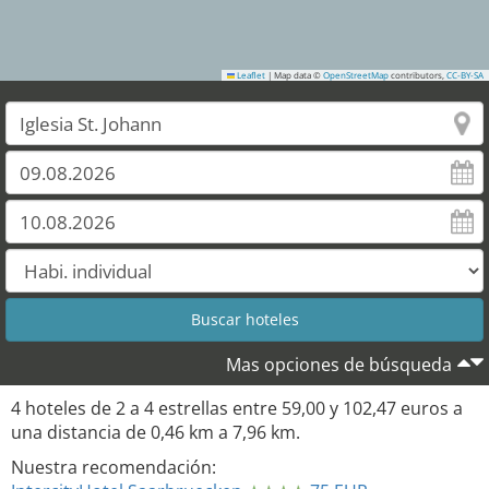
Leaflet
|
Map data ©
OpenStreetMap
contributors,
CC-BY-SA
Mas opciones de búsqueda
4
hoteles de
2
a
4
estrellas entre
59,00
y
102,47
euros a
una distancia de
0,46
km a
7,96
km.
Nuestra recomendación: