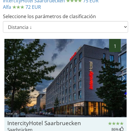
IntercityHotel Saarbruecken
75 EUR
Alfa
72 EUR
Seleccione los parámetros de clasificación
1
hotel.de
IntercityHotel Saarbruecken
Saarbrücken
86
%