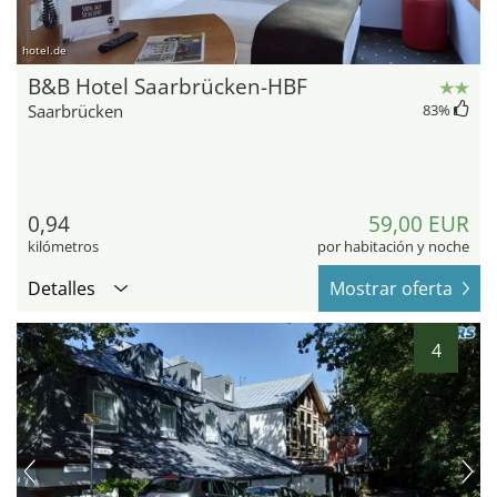
hotel.de
B&B Hotel Saarbrücken-HBF
Saarbrücken
83
%
0,94
59,00 EUR
kilómetros
por habitación y noche
Detalles
Mostrar oferta
4