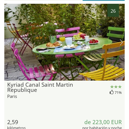
26
hotel.de
Kyriad Canal Saint Martin
Republique
71%
Paris
2,59
de 223,00 EUR
kilómetros
por habitación y noche