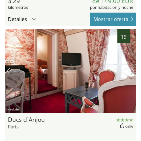
3,29
de 149,00 EUR
kilómetros
por habitación y noche
Detalles
Mostrar oferta
19
hotel.de
Ducs d´Anjou
Paris
68%