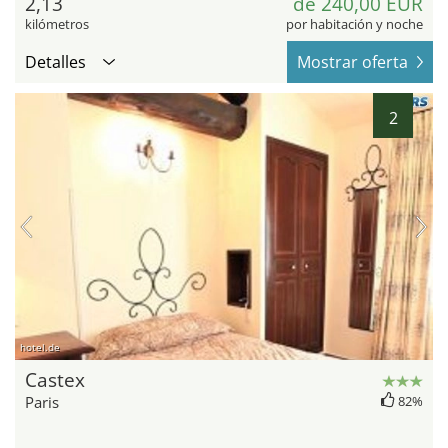
2,13
de 240,00 EUR
kilómetros
por habitación y noche
Detalles
Mostrar oferta
2
hotel.de
Castex
Paris
82%