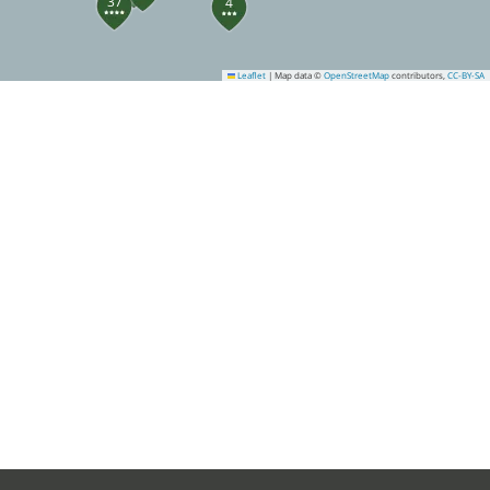
37
4
Leaflet
|
Map data ©
OpenStreetMap
contributors,
CC-BY-SA