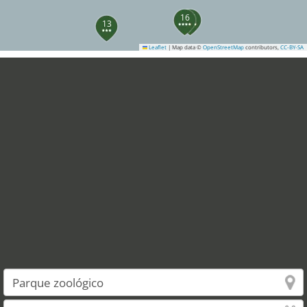
16
15
13
Leaflet
|
Map data ©
OpenStreetMap
contributors,
CC-BY-SA