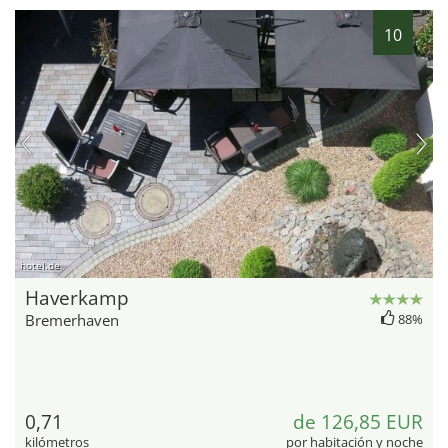
10
hotel.de
Haverkamp
Bremerhaven
88%
0,71
de 126,85 EUR
kilómetros
por habitación y noche