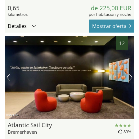
0,65
de 225,00 EUR
kilómetros
por habitación y noche
Detalles
Mostrar oferta
12
hotel.de
Atlantic Sail City
Bremerhaven
89%