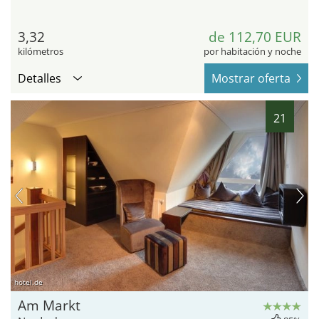
3,32
de 112,70 EUR
kilómetros
por habitación y noche
Detalles
Mostrar oferta
21
hotel.de
Am Markt