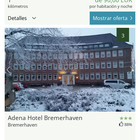
1
de 90,00 EUR
kilómetros
por habitación y noche
Detalles
Mostrar oferta
3
hotel.de
Adena Hotel Bremerhaven
Bremerhaven
88%