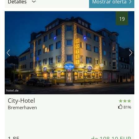
Detalles
Mostrar oferta
19
hotel.de
City-Hotel
Bremerhaven
81%
1,85
de 108,10 EUR