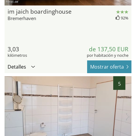
hotel.de
im jaich boardinghouse
Bremerhaven
92%
3,03
de 137,50 EUR
kilómetros
por habitación y noche
Detalles
Mostrar oferta
5