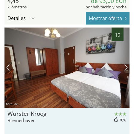
4,45
de 93,00 EUR
kilómetros
por habitación y noche
Detalles
Mostrar oferta
19
hotel.de
Wurster Kroog
Bremerhaven
70%