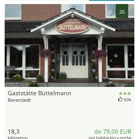
26
hotel.de
Gaststätte Büttelmann
Beverstedt
92%
18,3
de 79,00 EUR
kilómetros
por habitación y noche