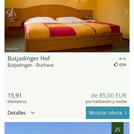
hotel.de
Butjadinger Hof
Butjadingen - Burhave
83%
15,91
de 85,00 EUR
kilómetros
por habitación y noche
Detalles
Mostrar oferta
25