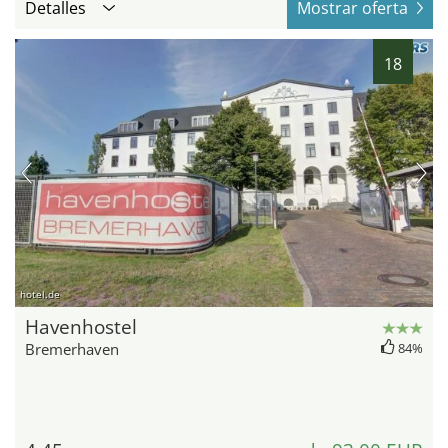
Detalles
Mostrar oferta
18
hotel.de
Havenhostel
Bremerhaven
84%