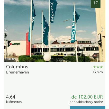
17
hotel.de
Columbus
Bremerhaven
82%
4,64
de 102,00 EUR
kilómetros
por habitación y noche