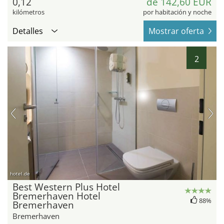
0,12
de 142,60 EUR
kilómetros
por habitación y noche
Detalles
Mostrar oferta
2
hotel.de
Best Western Plus Hotel
Bremerhaven Hotel
88%
Bremerhaven
Bremerhaven