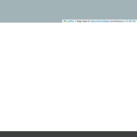
Leaflet
|
Map data ©
OpenStreetMap
contributors,
CC-BY-SA