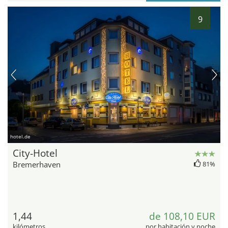
9
hotel.de
City-Hotel
Bremerhaven
81%
1,44
de 108,10 EUR
kilómetros
por habitación y noche