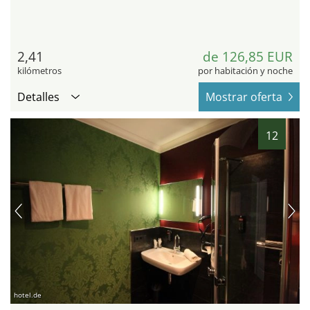
2,41
de 126,85 EUR
kilómetros
por habitación y noche
Detalles
Mostrar oferta
12
hotel.de