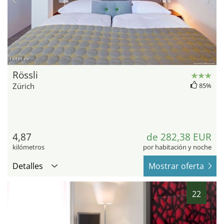
hotel.de
Rössli
Zürich
85%
4,87
de 282,38 EUR
kilómetros
por habitación y noche
Detalles
Mostrar oferta
22