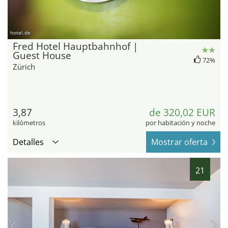
hotel.de
Fred Hotel Hauptbahnhof |
Guest House
72%
Zürich
3,87
de 320,02 EUR
kilómetros
por habitación y noche
Detalles
Mostrar oferta
21