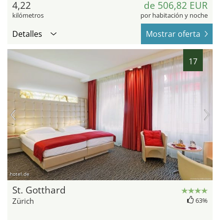
4,22
de 506,82 EUR
kilómetros
por habitación y noche
Detalles
Mostrar oferta
17
hotel.de
St. Gotthard
Zürich
63%