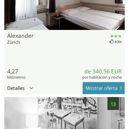
hotel.de
Alexander
Zürich
83%
4,27
de 340,56 EUR
kilómetros
por habitación y noche
Detalles
Mostrar oferta
13