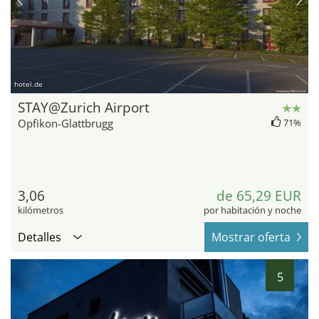
hotel.de
STAY@Zurich Airport
Opfikon-Glattbrugg
71%
3,06
de 65,29 EUR
kilómetros
por habitación y noche
Detalles
Mostrar oferta
5