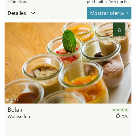
kilómetros
por habitación y noche
Detalles
Mostrar oferta
8
hotel.de
Belair
Wallisellen
75%