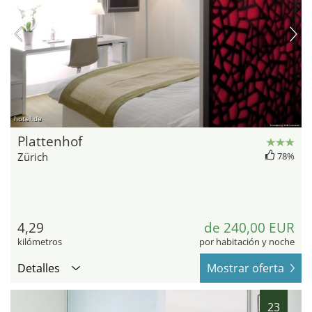
hotel.de
Plattenhof
Zürich
78%
4,29
de 240,00 EUR
kilómetros
por habitación y noche
Detalles
Mostrar oferta
23