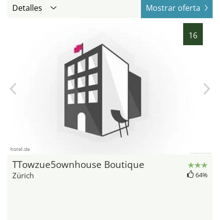
Detalles
Mostrar oferta
16
hotel.de
TTowzue5ownhouse Boutique
Zürich
64%