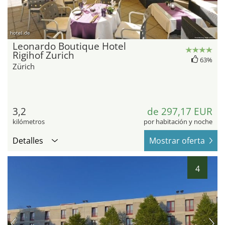
hotel.de
Leonardo Boutique Hotel
Rigihof Zurich
63%
Zürich
3,2
de 297,17 EUR
kilómetros
por habitación y noche
Detalles
Mostrar oferta
4