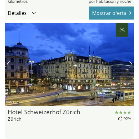
kilómetros
por habitación y noche
Detalles
Mostrar oferta
25
hotel.de
Hotel Schweizerhof Zürich
Zürich
92%