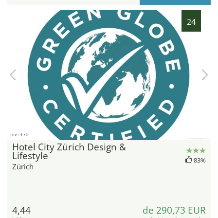
24
hotel.de
Hotel City Zürich Design &
Lifestyle
83%
Zürich
4,44
de 290,73 EUR