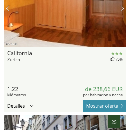
hotel.de
California
Zürich
75%
1,22
de 238,66 EUR
kilómetros
por habitación y noche
Detalles
Mostrar oferta
25