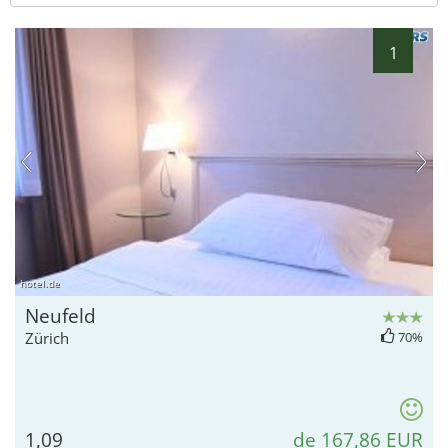
1
hotel.de
Neufeld
Zürich
70%
1,09
de 167,86 EUR