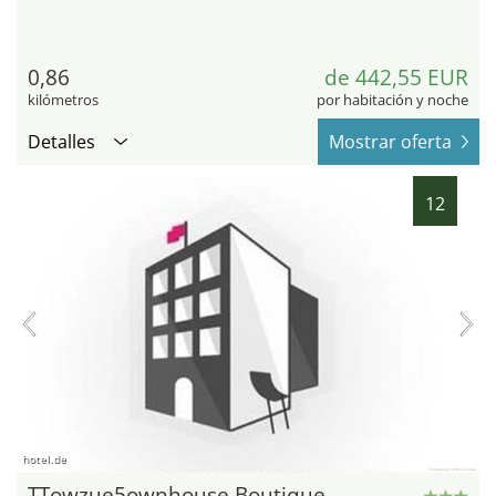
0,86
de 442,55 EUR
kilómetros
por habitación y noche
Detalles
Mostrar oferta
12
hotel.de
TTowzue5ownhouse Boutique