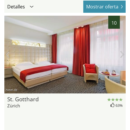
Detalles
Mostrar oferta
10
hotel.de
St. Gotthard
Zürich
63%