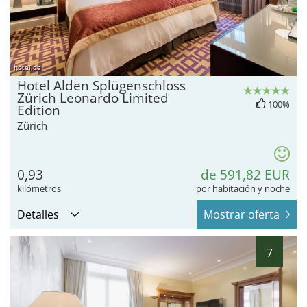
hotel.de
Hotel Alden Splügenschloss
Zürich Leonardo Limited
100%
Edition
Zürich
0,93
de 591,82 EUR
kilómetros
por habitación y noche
Detalles
Mostrar oferta
7