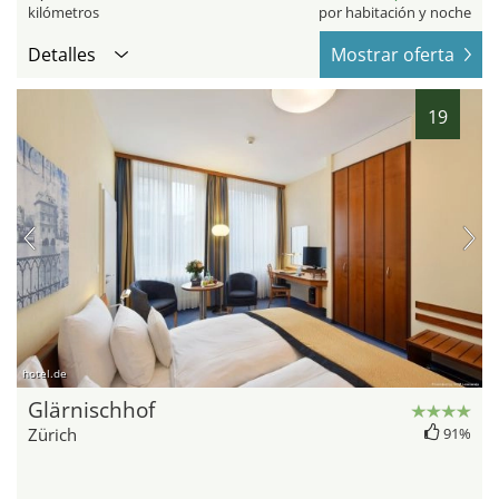
kilómetros
por habitación y noche
Detalles
Mostrar oferta
19
hotel.de
Glärnischhof
Zürich
91%