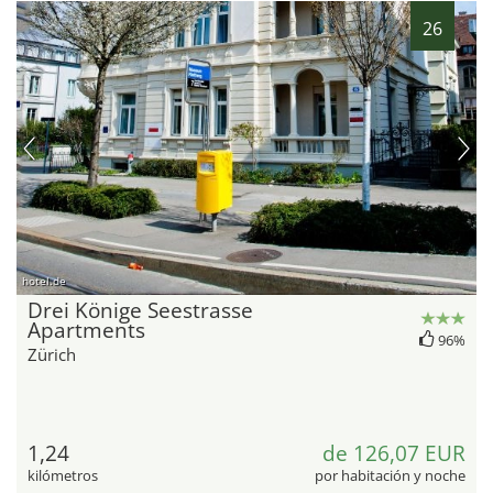
26
hotel.de
Drei Könige Seestrasse
Apartments
96%
Zürich
1,24
de 126,07 EUR
kilómetros
por habitación y noche