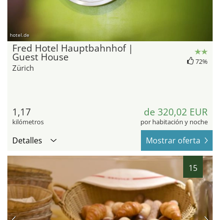
hotel.de
Fred Hotel Hauptbahnhof |
Guest House
72%
Zürich
1,17
de 320,02 EUR
kilómetros
por habitación y noche
Detalles
Mostrar oferta
15