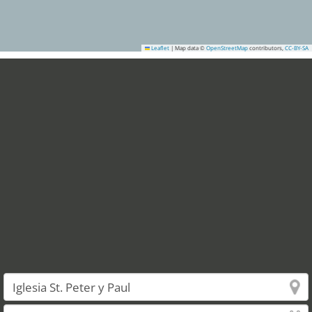
Leaflet
|
Map data ©
OpenStreetMap
contributors,
CC-BY-SA