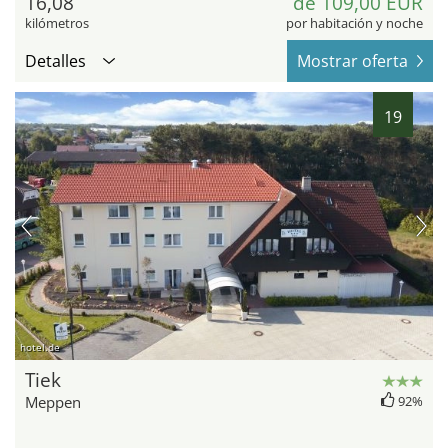
16,08
de 109,00 EUR
kilómetros
por habitación y noche
Detalles
Mostrar oferta
19
hotel.de
Tiek
Meppen
92%