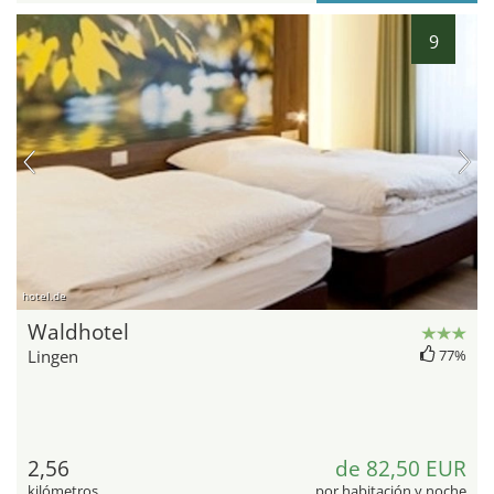
9
hotel.de
Waldhotel
Lingen
77%
2,56
de 82,50 EUR
kilómetros
por habitación y noche