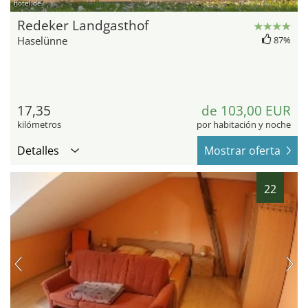
hotel.de
Redeker Landgasthof
Haselünne
87%
17,35
de 103,00 EUR
kilómetros
por habitación y noche
Detalles
Mostrar oferta
22