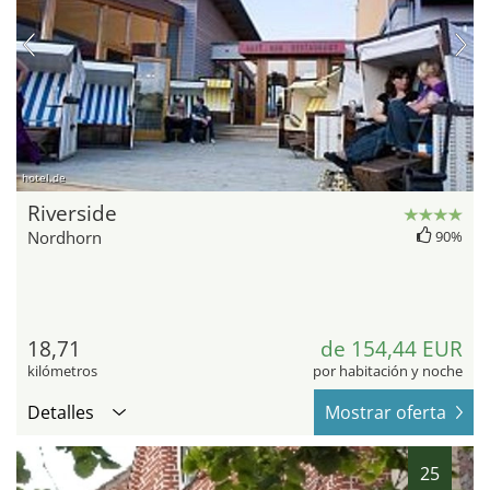
hotel.de
Riverside
Nordhorn
90%
18,71
de 154,44 EUR
kilómetros
por habitación y noche
Detalles
Mostrar oferta
25