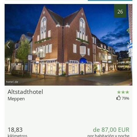
26
hotel.de
Altstadthotel
Meppen
79%
18,83
de 87,00 EUR
kilómetros
por habitación y noche