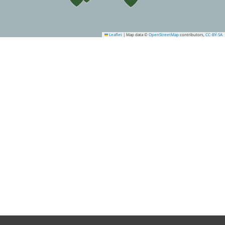
Leaflet
|
Map data ©
OpenStreetMap
contributors,
CC-BY-SA
13