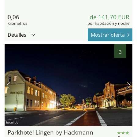
0,06
de 141,70 EUR
kilómetros
por habitación y noche
Detalles
Mostrar oferta
3
hotel.de
Parkhotel Lingen by Hackmann