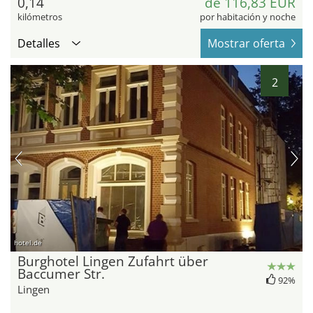
0,14
de 116,83 EUR
kilómetros
por habitación y noche
Detalles
Mostrar oferta
2
hotel.de
Burghotel Lingen Zufahrt über
Baccumer Str.
92%
Lingen