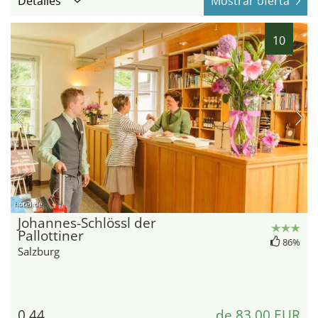
Detalles
Mostrar oferta
10
hotel.de
Johannes-Schlössl der
Pallottiner
86%
Salzburg
0,44
de 83,00 EUR