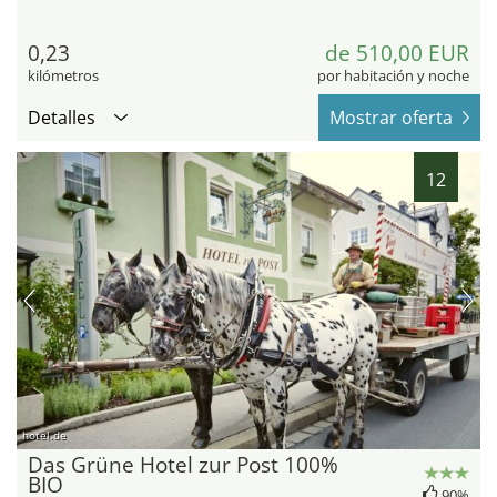
0,23
de 510,00 EUR
kilómetros
por habitación y noche
Detalles
Mostrar oferta
12
hotel.de
Das Grüne Hotel zur Post 100%
BIO
90%