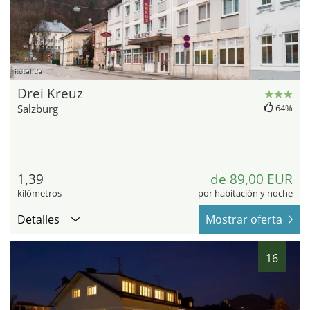
hotel.de
Drei Kreuz
Salzburg
64%
1,39
de 89,00 EUR
kilómetros
por habitación y noche
Detalles
Mostrar oferta
16