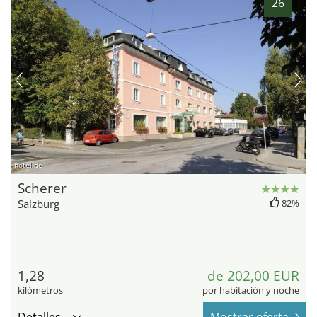
26
hotel.de
Scherer
Salzburg
82%
1,28
de 202,00 EUR
kilómetros
por habitación y noche