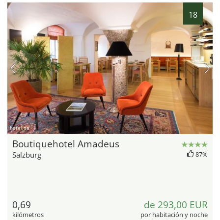
18
hotel.de
Boutiquehotel Amadeus
Salzburg
87%
0,69
de 293,00 EUR
kilómetros
por habitación y noche