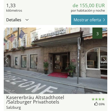
1,33
de 155,00 EUR
kilómetros
por habitación y noche
Detalles
Mostrar oferta
3
hotel.de
Kasererbräu Altstadthotel
/Salzburger Privathotels
69%
Salzburg