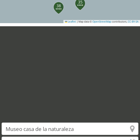
35
38
Leaflet
|
Map data ©
OpenStreetMap
contributors,
CC-BY-SA