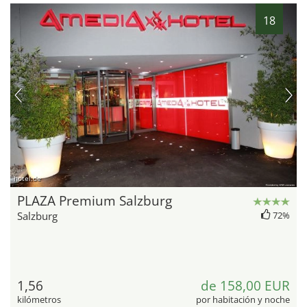
18
hotel.de
PLAZA Premium Salzburg
Salzburg
72%
1,56
de 158,00 EUR
kilómetros
por habitación y noche