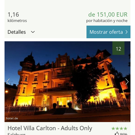
1,16
de 151,00 EUR
kilómetros
por habitación y noche
Detalles
Mostrar oferta
12
hotel.de
Hotel Villa Carlton - Adults Only
Salzburg
86%