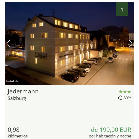
1
hotel.de
Jedermann
Salzburg
80%
0,98
de 199,00 EUR
kilómetros
por habitación y noche