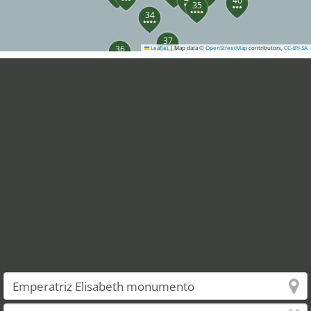
40
35
34
37
36
Leaflet
|
Map data ©
OpenStreetMap
contributors,
CC-BY-SA