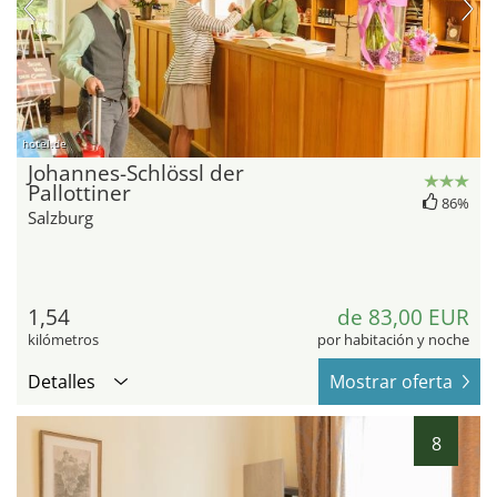
hotel.de
Johannes-Schlössl der
Pallottiner
86%
Salzburg
1,54
de 83,00 EUR
kilómetros
por habitación y noche
Detalles
Mostrar oferta
8