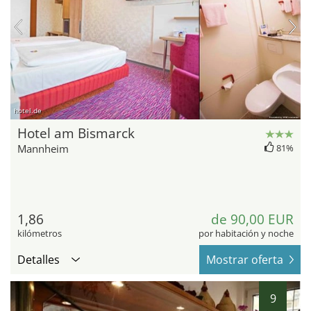
hotel.de
Hotel am Bismarck
Mannheim
81%
1,86
de 90,00 EUR
kilómetros
por habitación y noche
Detalles
Mostrar oferta
9