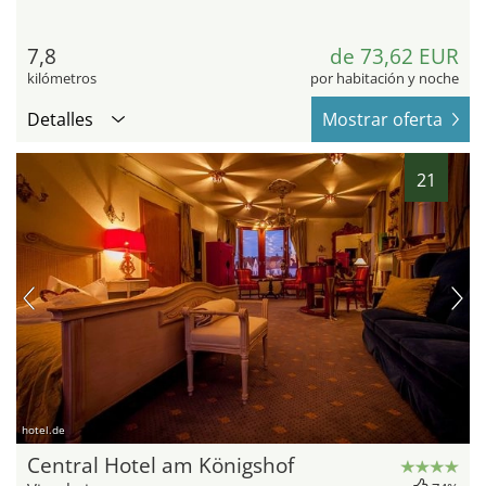
7,8
de 73,62 EUR
kilómetros
por habitación y noche
Detalles
Mostrar oferta
21
hotel.de
Central Hotel am Königshof