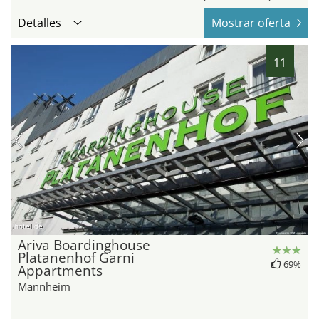
Detalles
Mostrar oferta
11
hotel.de
Ariva Boardinghouse
Platanenhof Garni
69%
Appartments
Mannheim