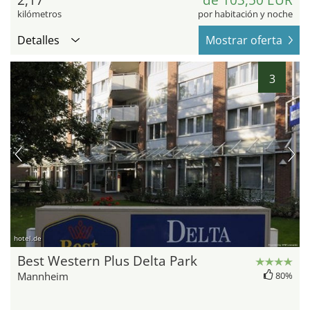
2,17
de 103,50 EUR
kilómetros
por habitación y noche
Detalles
Mostrar oferta
3
hotel.de
Best Western Plus Delta Park
Mannheim
80%