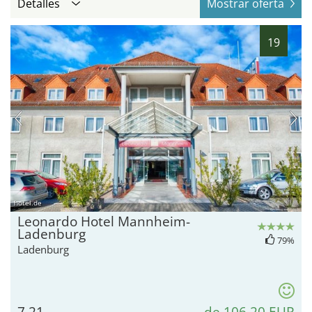
Detalles
Mostrar oferta
19
hotel.de
Leonardo Hotel Mannheim-
Ladenburg
79%
Ladenburg
7,21
de 106,20 EUR