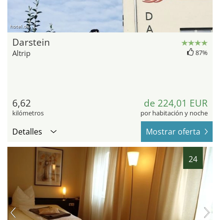
hotel.de
Darstein
Altrip
87%
6,62
de 224,01 EUR
kilómetros
por habitación y noche
Detalles
Mostrar oferta
24