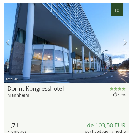
10
hotel.de
Dorint Kongresshotel
Mannheim
92%
1,71
de 103,50 EUR
kilómetros
por habitación y noche