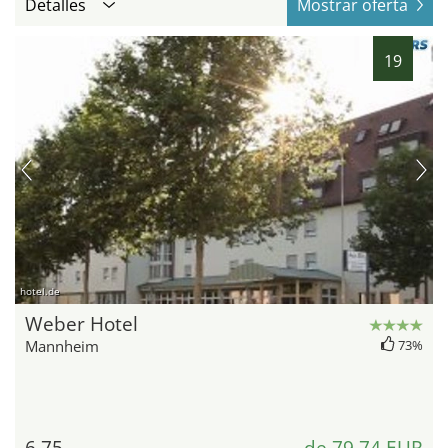
Detalles
Mostrar oferta
19
hotel.de
Weber Hotel
Mannheim
73%
6,75
de 79,74 EUR