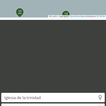
16
14
Leaflet
|
Map data ©
OpenStreetMap
contributors,
CC-BY-SA
29
20