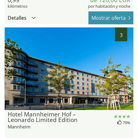
0,99
de 126,00 EUR
kilómetros
por habitación y noche
Detalles
Mostrar oferta
3
hotel.de
Hotel Mannheimer Hof –
Leonardo Limited Edition
79%
Mannheim