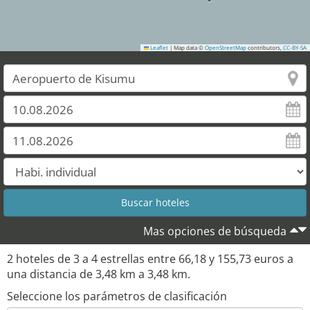
Leaflet
|
Map data ©
OpenStreetMap
contributors,
CC-BY-SA
Mas opciones de búsqueda
2
hoteles de
3
a
4
estrellas entre
66,18
y
155,73
euros a
una distancia de
3,48
km a
3,48
km.
Seleccione los parámetros de clasificación