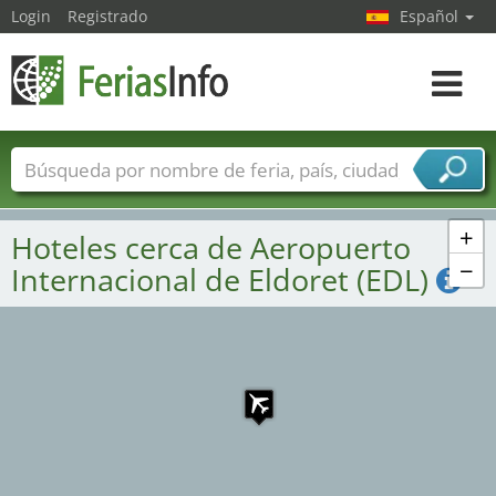
Login
Registrado
Español
Navega
toggle
Nombres de ferias
Países
Ciudades
Sectores de ferias
+
Hoteles cerca de Aeropuerto
Sectores de proveedor de servicios
−
Internacional de Eldoret (EDL)