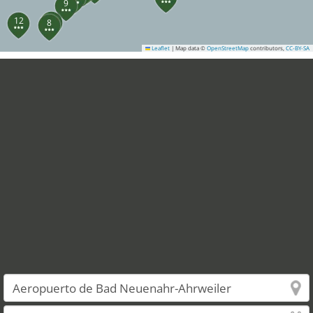
9
7
12
8
Leaflet
|
Map data ©
OpenStreetMap
contributors,
CC-BY-SA