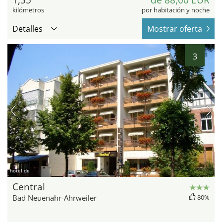
1,35
de 88,00 EUR
kilómetros
por habitación y noche
Detalles
Mostrar oferta
3
hotel.de
Central
Bad Neuenahr-Ahrweiler
80%