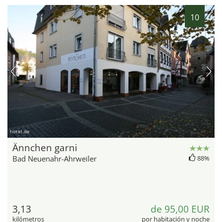
10
hotel.de
Ännchen garni
Bad Neuenahr-Ahrweiler
88%
3,13
de 95,00 EUR
kilómetros
por habitación y noche