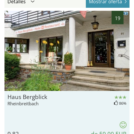
Detalles
Mostrar oferta
19
hotel.de
Haus Bergblick
Rheinbreitbach
86%
9,82
de 59,00 EUR