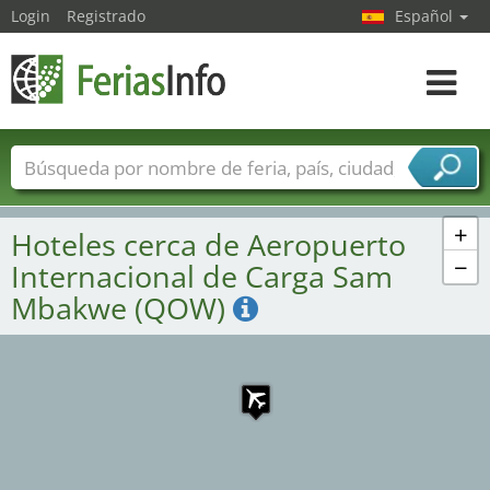
Login
Registrado
Español
Navega
toggle
Nombres de ferias
Países
Ciudades
Sectores de ferias
+
Hoteles cerca de Aeropuerto
Sectores de proveedor de servicios
−
Internacional de Carga Sam
Mbakwe (QOW)