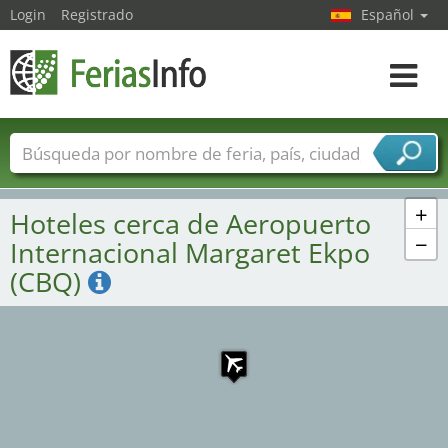
Login
Registrado
Español
Navega
toggle
Nombres de ferias
Países
Ciudades
Sectores de ferias
+
Hoteles cerca de Aeropuerto
Sectores de proveedor de servicios
−
Internacional Margaret Ekpo
(CBQ)