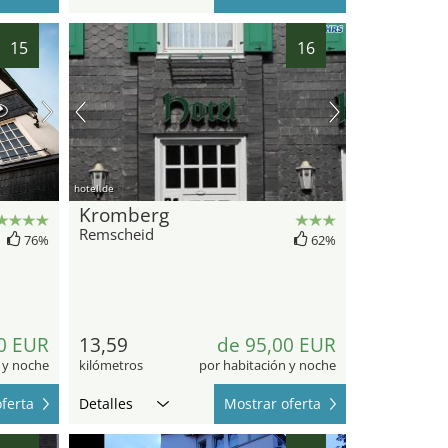
15
16
hotel.de
Kromberg
Remscheid
76%
62%
0 EUR
13,59
de 95,00 EUR
 y noche
kilómetros
por habitación y noche
ferta
Detalles
Mostrar oferta