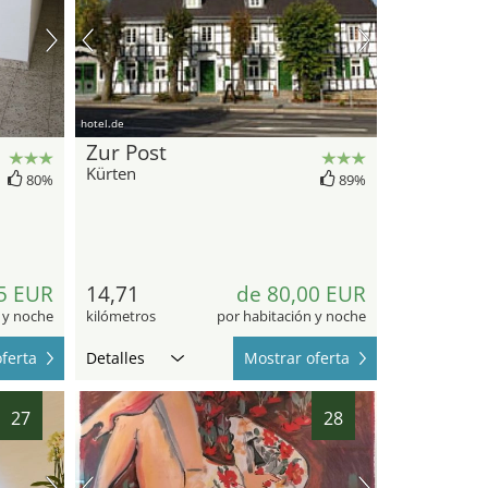
hotel.de
Zur Post
Kürten
80%
89%
5 EUR
14,71
de 80,00 EUR
 y noche
kilómetros
por habitación y noche
ferta
Detalles
Mostrar oferta
27
28