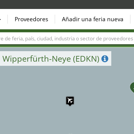
Proveedores
Añadir una feria nueva
Países
Ciudades
Sectores de ferias
Sectores de prove
e Wipperfürth-Neye (EDKN)