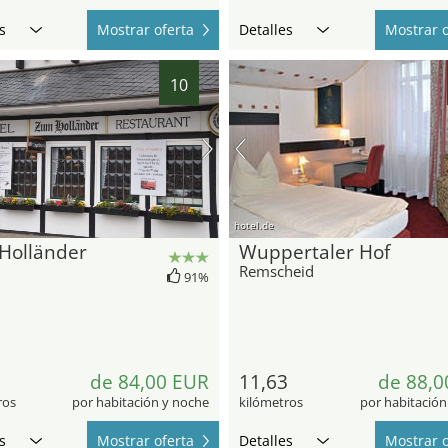
s
Mostrar oferta
Detalles
Mostrar o
10
hotel.de
Holländer
Wuppertaler Hof
Remscheid
91%
8
de 84,00 EUR
11,63
de 88,0
ros
por habitación y noche
kilómetros
por habitación
s
Mostrar oferta
Detalles
Mostrar o