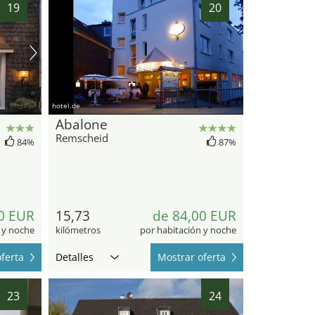
19
20
hotel.de
Abalone
Remscheid
84%
87%
0 EUR
15,73
de 84,00 EUR
 y noche
kilómetros
por habitación y noche
ferta
Detalles
Mostrar oferta
23
24