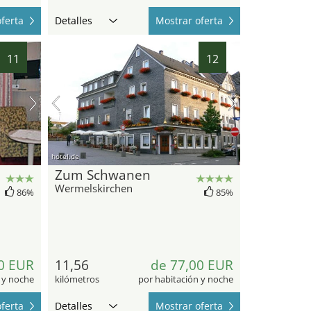
ferta
Detalles
Mostrar oferta
11
12
hotel.de
Zum Schwanen
Wermelskirchen
86%
85%
0 EUR
11,56
de 77,00 EUR
 y noche
kilómetros
por habitación y noche
ferta
Detalles
Mostrar oferta