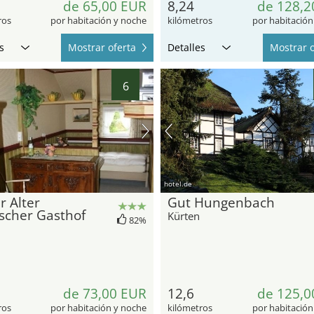
de 65,00 EUR
8,24
de 128,2
ros
por habitación y noche
kilómetros
por habitación
s
Mostrar oferta
Detalles
Mostrar o
6
hotel.de
 Alter
Gut Hungenbach
scher Gasthof
Kürten
82%
de 73,00 EUR
12,6
de 125,0
ros
por habitación y noche
kilómetros
por habitación