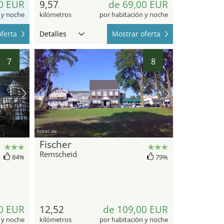
0 EUR
9,57
de 69,00 EUR
 y noche
kilómetros
por habitación y noche
ferta
Detalles
Mostrar oferta
7
8
hotel.de
Fischer
Remscheid
84%
79%
0 EUR
12,52
de 109,00 EUR
 y noche
kilómetros
por habitación y noche