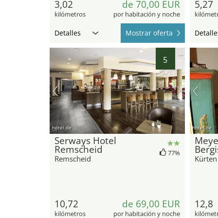
3,02
de 70,00 EUR
5,27
kilómetros
por habitación y noche
kilómet
Detalles
Mostrar oferta
Detalle
5
hotel.de
hotel.de
Serways Hotel
Meyer
Remscheid
Bergi
77%
Remscheid
Kürten
10,72
de 69,00 EUR
12,8
kilómetros
por habitación y noche
kilómet