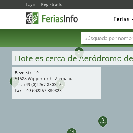
11
13
Login
Registrado
Ferias
21
19
20
9
15
Nombres de ferias
5
Hoteles cerca de Aeródromo d
Beverstr. 19
51688 Wipperfürth, Alemania
22
12
Tel: +49 (0)2267 880327
Fax: +49 (0)2267 880328
3
14