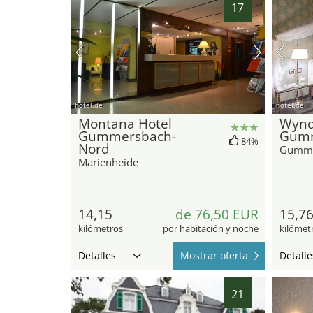
17
hotel.de
hotel.de
Montana Hotel
Wynd
Gummersbach-
Gum
84%
Nord
Gumme
Marienheide
14,15
de 76,50 EUR
15,7
kilómetros
por habitación y noche
kilómet
Detalles
Mostrar oferta
Detalle
21