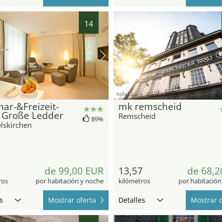
14
hotel.de
ar-&Freizeit-
mk remscheid
l Große Ledder
Remscheid
89%
skirchen
2
de 99,00 EUR
13,57
de 68,2
ros
por habitación y noche
kilómetros
por habitación
s
Mostrar oferta
Detalles
Mostrar o