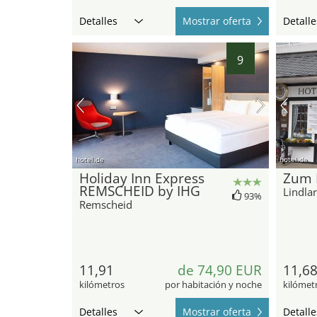
Detalles
Mostrar oferta
Detalle
9
hotel.de
hotel.de
Holiday Inn Express
Zum 
REMSCHEID by IHG
Lindlar
93%
Remscheid
11,91
de 74,90 EUR
11,6
kilómetros
por habitación y noche
kilómet
Detalles
Mostrar oferta
Detalle