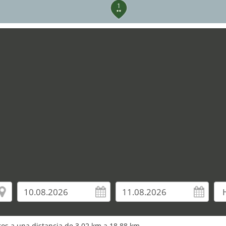
1
10
uros a una distancia de 3,02 km a 18,88 km.