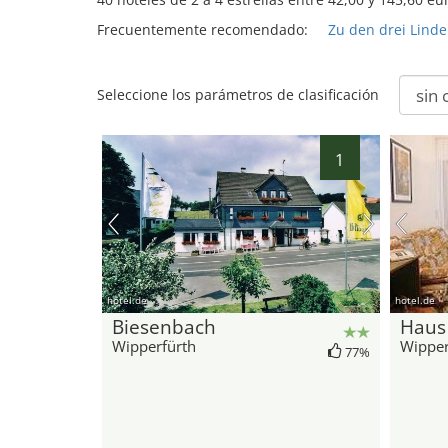
Frecuentemente recomendado:
Zu den drei Lind
Seleccione los parámetros de clasificación
1
hotel.de
hotel.de
Biesenbach
Haus
Wipperfürth
Wipper
77%