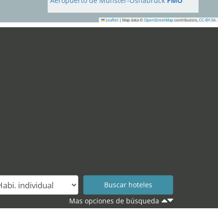
Aeropuerto de Münster-Osnabrück
FMO
Leaflet
|
Map data ©
OpenStreetMap
contributors,
CC-BY-SA
17
18
26
29
30
Mas opciones de búsqueda