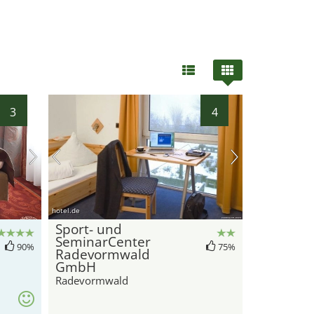
31
3
4
hotel.de
Sport- und
SeminarCenter
90%
75%
Radevormwald
GmbH
Radevormwald