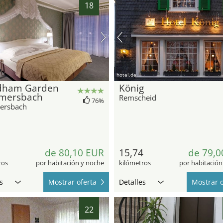
18
hotel.de
ham Garden
König
mersbach
Remscheid
76%
rsbach
6
de 80,10 EUR
15,74
de 79,0
ros
por habitación y noche
kilómetros
por habitación
s
Mostrar oferta
Detalles
Mostrar o
22