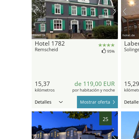
hotel.de
hotel.de
Hotel 1782
Labe
Remscheid
Soling
95%
15,37
de 119,00 EUR
15,2
kilómetros
por habitación y noche
kilómet
Detalles
Mostrar oferta
Detalle
25