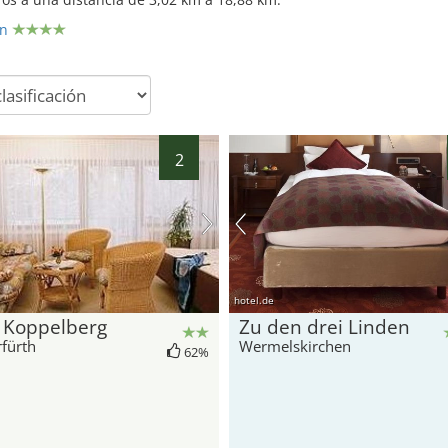
en
34
2
hotel.de
 Koppelberg
Zu den drei Linden
fürth
Wermelskirchen
62%