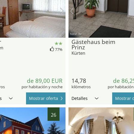
hotel.de
r
Gästehaus beim
Prinz
en
77%
Kürten
9
de 89,00 EUR
14,78
de 86,2
ros
por habitación y noche
kilómetros
por habitación
s
Mostrar oferta
Detalles
Mostrar o
26