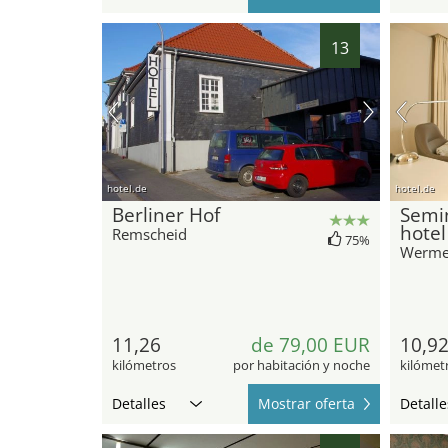
13
hotel.de
hotel.de
Berliner Hof
Semin
hote
Remscheid
75%
Wermel
11,26
de 79,00 EUR
10,9
kilómetros
por habitación y noche
kilómet
Detalles
Mostrar oferta
Detalle