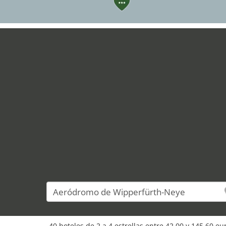
6
23
7
28
24
32
40 hoteles de 2 a 4 estrellas entre 42,00 y 145,60 e