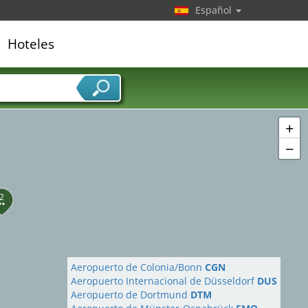
Español
Hoteles
edor de servicios
+
−
2
Aeropuerto de Colonia/Bonn
CGN
Aeropuerto Internacional de Düsseldorf
DUS
Aeropuerto de Dortmund
DTM