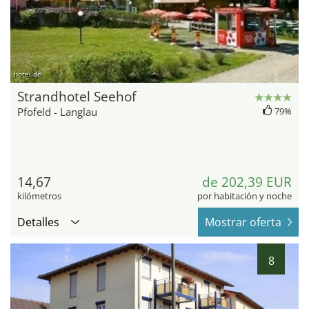
hotel.de
Strandhotel Seehof
Pfofeld - Langlau
79%
14,67
de 202,39 EUR
kilómetros
por habitación y noche
Detalles
Mostrar oferta
8