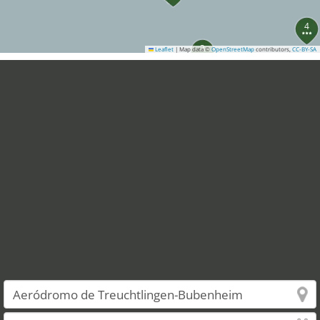
4
3
Leaflet
|
Map data ©
OpenStreetMap
contributors,
CC-BY-SA