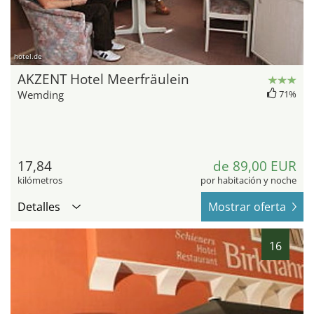
hotel.de
AKZENT Hotel Meerfräulein
Wemding
71%
17,84
de 89,00 EUR
kilómetros
por habitación y noche
Detalles
Mostrar oferta
16