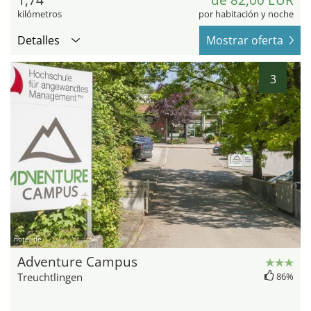
1,74
de 82,00 EUR
kilómetros
por habitación y noche
Detalles
Mostrar oferta
3
hotel.de
Adventure Campus
Treuchtlingen
86%