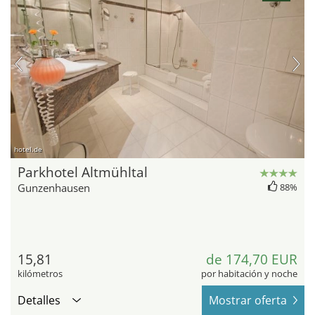
hotel.de
Parkhotel Altmühltal
Gunzenhausen
88%
15,81
de 174,70 EUR
kilómetros
por habitación y noche
Detalles
Mostrar oferta