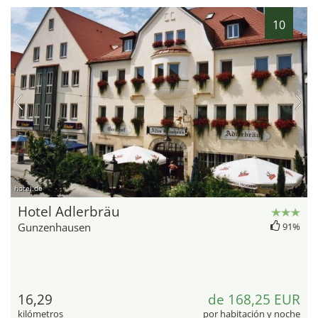
10
hotel.de
Hotel Adlerbräu
Gunzenhausen
91%
16,29
de 168,25 EUR
kilómetros
por habitación y noche