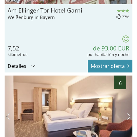
hotel.de
Am Ellinger Tor Hotel Garni
Weißenburg in Bayern
77%
7,52
de 93,00 EUR
kilómetros
por habitación y noche
Detalles
Mostrar oferta
6