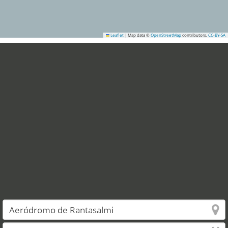
Leaflet
|
Map data ©
OpenStreetMap
contributors,
CC-BY-SA