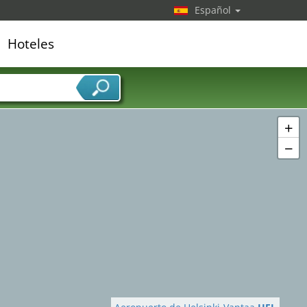
Español
Hoteles
edor de servicios
+
−