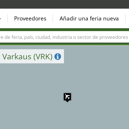
Proveedores
Añadir una feria nueva
Países
Ciudades
Sectores de ferias
Sectores de prove
 Varkaus (VRK)