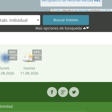
Aeropuerto de Helsinki-Vantaa
HEL
Leaflet
|
Map data ©
OpenStreetMap
contributors,
CC-BY-SA
Mas opciones de búsqueda
12°C
13°C
14°C
8°C
lunes
martes
.08.2026
11.08.2026
ntimidad