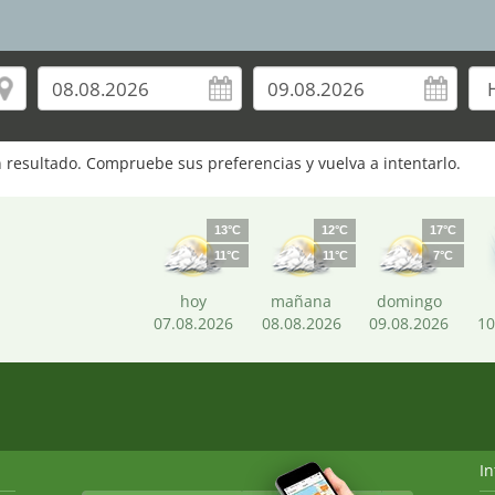
 resultado. Compruebe sus preferencias y vuelva a intentarlo.
13°C
12°C
17°C
11°C
11°C
7°C
hoy
mañana
domingo
07.08.2026
08.08.2026
09.08.2026
10
I