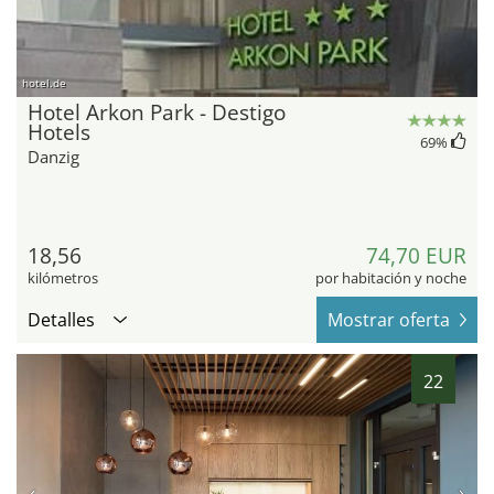
hotel.de
Hotel Arkon Park - Destigo
Hotels
69
%
Danzig
18,56
74,70 EUR
kilómetros
por habitación y noche
Detalles
Mostrar oferta
22