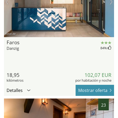
hotel.de
Faros
Danzig
84
%
18,95
102,07 EUR
kilómetros
por habitación y noche
Detalles
Mostrar oferta
23