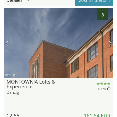
Detalles
Mostrar oferta
8
hotel.de
MONTOWNIA Lofts &
Experience
100
%
Danzig
12,66
161,54 EUR