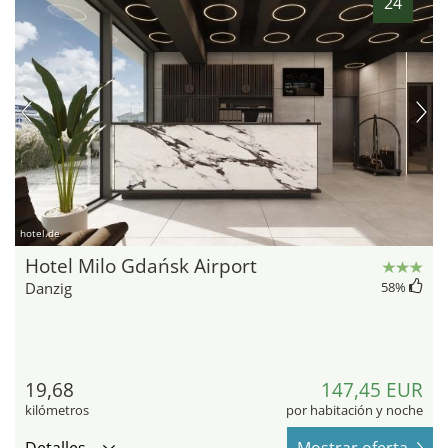
24
hotel.de
Hotel Milo Gdańsk Airport
Danzig
58
%
19,68
147,45 EUR
kilómetros
por habitación y noche