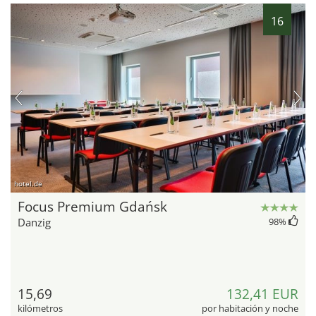
16
hotel.de
Focus Premium Gdańsk
Danzig
98
%
15,69
132,41 EUR
kilómetros
por habitación y noche