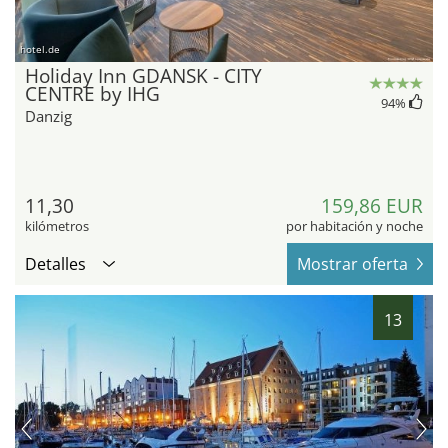
hotel.de
Holiday Inn GDANSK - CITY
CENTRE by IHG
94
%
Danzig
11,30
159,86 EUR
kilómetros
por habitación y noche
Detalles
Mostrar oferta
13