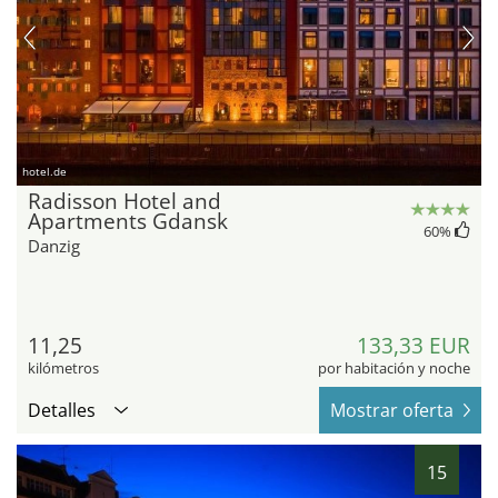
hotel.de
Radisson Hotel and
Apartments Gdansk
60
%
Danzig
11,25
133,33 EUR
kilómetros
por habitación y noche
Detalles
Mostrar oferta
15