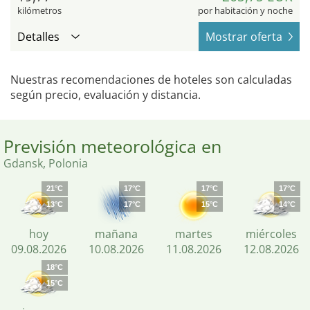
kilómetros
por habitación y noche
Detalles
Mostrar oferta
Nuestras recomendaciones de hoteles son calculadas
según precio, evaluación y distancia.
Previsión meteorológica en
Gdansk, Polonia
21°C
17°C
17°C
17°C
13°C
17°C
15°C
14°C
hoy
mañana
martes
miércoles
09.08.2026
10.08.2026
11.08.2026
12.08.2026
18°C
15°C