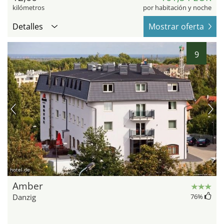
kilómetros
por habitación y noche
Detalles
Mostrar oferta
9
hotel.de
Amber
Danzig
76
%