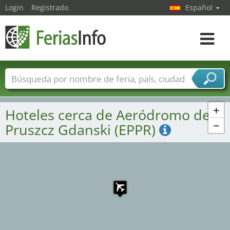
Login
Registrado
Español
Navega
toggle
Nombres de ferias
Países
Ciudades
Sectores de ferias
+
Hoteles cerca de Aeródromo de
Sectores de proveedor de servicios
−
Pruszcz Gdanski (EPPR)