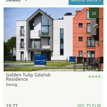
Detalles
Mostrar oferta
25
hotel.de
Golden Tulip Gdańsk
Residence
Danzig
19,77
265,75 EUR