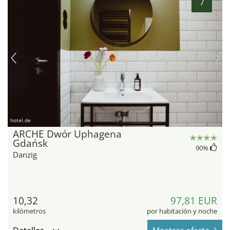
7
hotel.de
ARCHE Dwór Uphagena
Gdańsk
90
%
Danzig
10,32
97,81 EUR
kilómetros
por habitación y noche