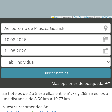
Leaflet
|
Map data ©
OpenStreetMap
contributors,
CC-BY-SA
Mas opciones de búsqueda
25
hoteles de
2
a
5
estrellas entre
51,78
y
265,75
euros a
una distancia de
8,56
km a
19,77
km.
Nuestra recomendación: