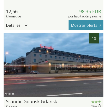
12,66
98,35 EUR
kilómetros
por habitación y noche
Detalles
Mostrar oferta
10
hotel.de
Scandic Gdansk Gdansk
Danzig
71
%