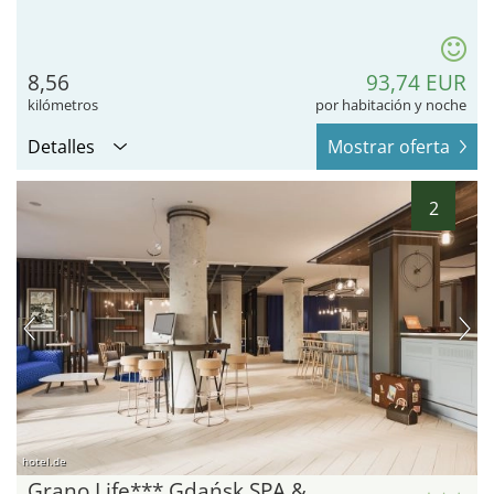
8,56
93,74 EUR
kilómetros
por habitación y noche
Detalles
Mostrar oferta
2
hotel.de
Grano Life*** Gdańsk SPA &