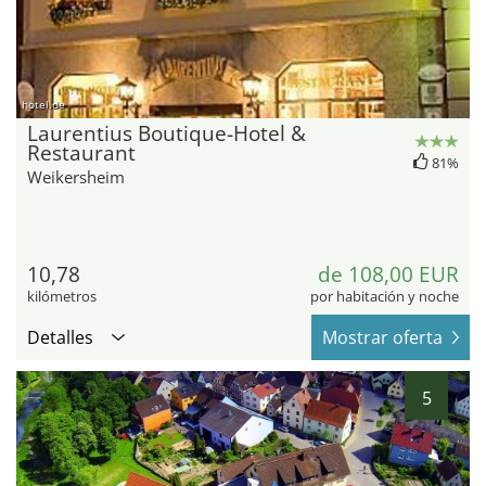
hotel.de
Laurentius Boutique-Hotel &
Restaurant
81%
Weikersheim
10,78
de 108,00 EUR
kilómetros
por habitación y noche
Detalles
Mostrar oferta
5