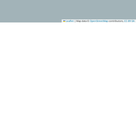
Leaflet
|
Map data ©
OpenStreetMap
contributors,
CC-BY-SA