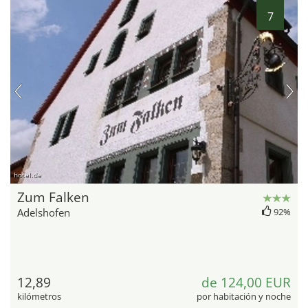
7
hotel.de
Zum Falken
Adelshofen
92%
12,89
de 124,00 EUR
kilómetros
por habitación y noche