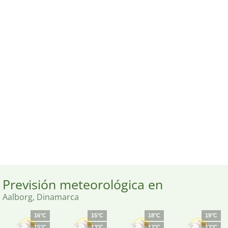
Previsión meteorológica en
Aalborg, Dinamarca
16°C
15°C
18°C
19°C
15°C
13°C
12°C
13°C