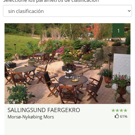
Seleccione los parámetros de clasificación
1
hotel.de
SALLINGSUND FAERGEKRO
Morsø-Nykøbing Mors
61%