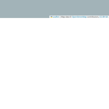
Leaflet
|
Map data ©
OpenStreetMap
contributors,
CC-BY-SA
1