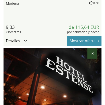
Modena
87%
9,33
de 115,64 EUR
kilómetros
por habitación y noche
Detalles
Mostrar oferta
19