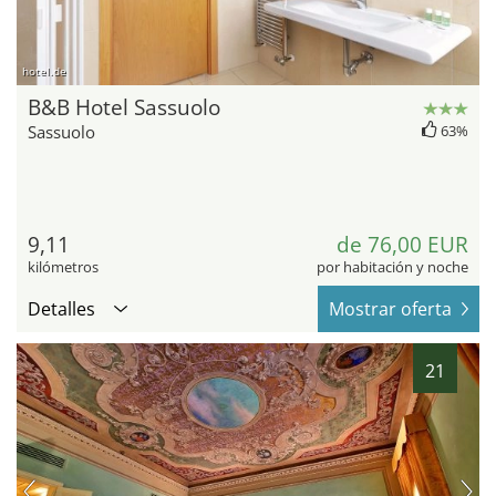
hotel.de
B&B Hotel Sassuolo
Sassuolo
63%
9,11
de 76,00 EUR
kilómetros
por habitación y noche
Detalles
Mostrar oferta
21