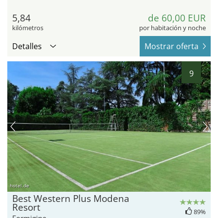
5,84
de 60,00 EUR
kilómetros
por habitación y noche
Detalles
Mostrar oferta
9
hotel.de
Best Western Plus Modena
Resort
89%