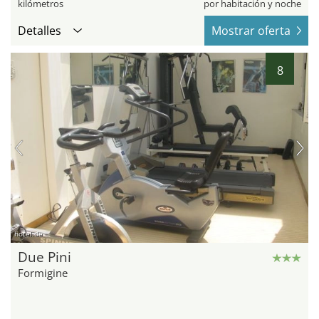
kilómetros
por habitación y noche
Detalles
Mostrar oferta
8
hotel.de
Due Pini
Formigine