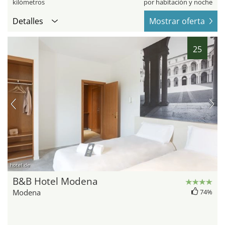
kilómetros
por habitación y noche
Detalles
Mostrar oferta
25
hotel.de
B&B Hotel Modena
Modena
74%