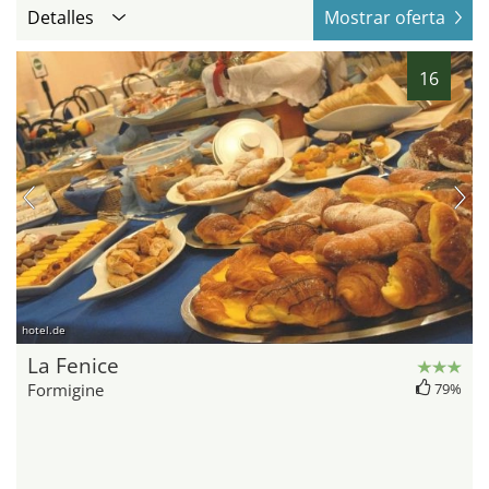
Detalles
Mostrar oferta
16
hotel.de
La Fenice
Formigine
79%