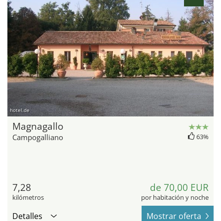
hotel.de
Magnagallo
Campogalliano
63%
7,28
de 70,00 EUR
kilómetros
por habitación y noche
Detalles
Mostrar oferta