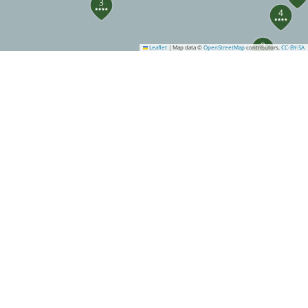
3
4
9
Leaflet
|
Map data ©
OpenStreetMap
contributors,
CC-BY-SA
5
8
16
20
15
28
23
35
34
37
38