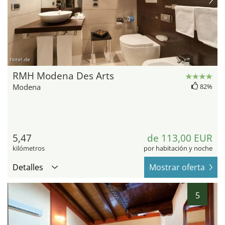
hotel.de
RMH Modena Des Arts
Modena
82%
5,47
de 113,00 EUR
kilómetros
por habitación y noche
Detalles
Mostrar oferta
5