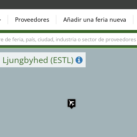
Proveedores
Añadir una feria nueva
Países
Ciudades
Sectores de ferias
Sectores de prove
 Ljungbyhed (ESTL)