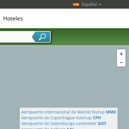
Español
Hoteles
edor de servicios
+
−
Aerópuerto internacional de Malmö Sturup
MMX
Aeropuerto de Copenhague-Kastrup
CPH
Aeropuerto de Gotemburgo-Landvetter
GOT