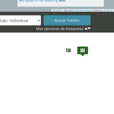
Aeropuerto de Aalborg
AAL
Leaflet
|
Map data ©
OpenStreetMap
contributors,
CC-BY-SA
Mas opciones de búsqueda