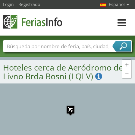
Login
Registrado
Español
Navega
toggle
Nombres de ferias
Países
Ciudades
Sectores de ferias
+
Hoteles cerca de Aeródromo de
Sectores de proveedor de servicios
−
Livno Brda Bosni (LQLV)