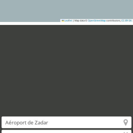
Leaflet
|
Map data ©
OpenStreetMap
contributors,
CC-BY-SA