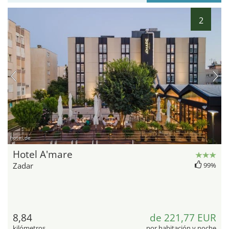
2
hotel.de
Hotel A'mare
Zadar
99%
8,84
de 221,77 EUR
kilómetros
por habitación y noche