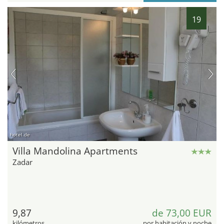
19
hotel.de
Villa Mandolina Apartments
Zadar
9,87
de 73,00 EUR
kilómetros
por habitación y noche