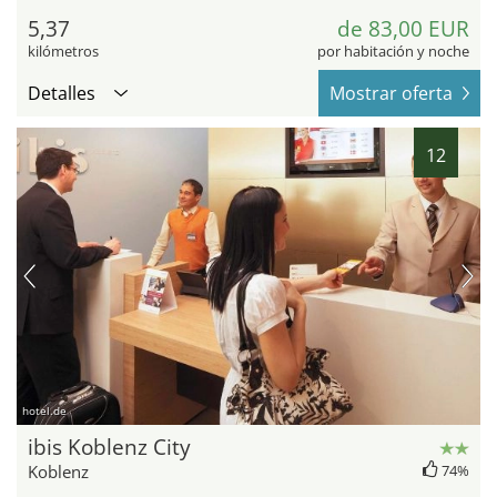
5,37
de 83,00 EUR
kilómetros
por habitación y noche
Detalles
Mostrar oferta
12
hotel.de
ibis Koblenz City
Koblenz
74%