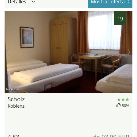
Detalles
Mostrar oferta
19
hotel.de
Scholz
Koblenz
80%
4,83
de 93,00 EUR