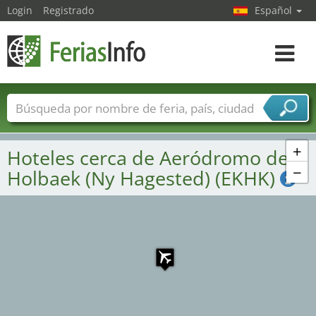
Login
Registrado
Español
Navega
toggle
Nombres de ferias
Países
Ciudades
Sectores de ferias
+
Hoteles cerca de Aeródromo de
Sectores de proveedor de servicios
−
Holbaek (Ny Hagested) (EKHK)