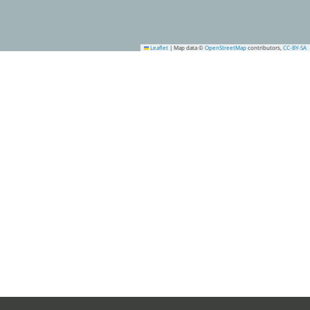
Leaflet
|
Map data ©
OpenStreetMap
contributors,
CC-BY-SA