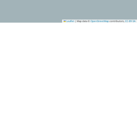
Leaflet
|
Map data ©
OpenStreetMap
contributors,
CC-BY-SA
8