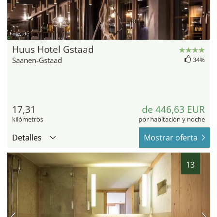
hotel.de
Huus Hotel Gstaad
Saanen-Gstaad
34%
17,31
de 446,63 EUR
kilómetros
por habitación y noche
Detalles
Mostrar oferta
13