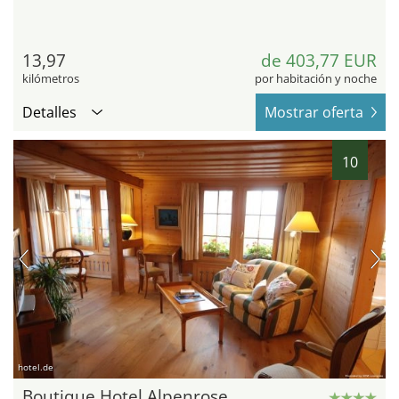
13,97
de 403,77 EUR
kilómetros
por habitación y noche
Detalles
Mostrar oferta
10
hotel.de
Boutique Hotel Alpenrose