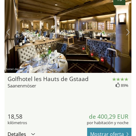
hotel.de
Golfhotel les Hauts de Gstaad
Saanenmöser
89%
18,58
de 400,29 EUR
kilómetros
por habitación y noche
Detalles
Mostrar oferta