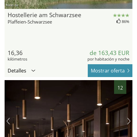
hotel.de
Hostellerie am Schwarzsee
Plaffeien-Schwarzsee
86%
16,36
de 163,43 EUR
kilómetros
por habitación y noche
Detalles
Mostrar oferta
12