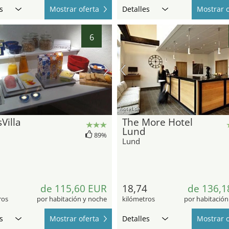
s
Mostrar oferta
Detalles
Mostrar o
6
hotel.de
sVilla
The More Hotel
Lund
89%
Lund
5
de 115,60 EUR
18,74
de 136,1
ros
por habitación y noche
kilómetros
por habitación
s
Mostrar oferta
Detalles
Mostrar o