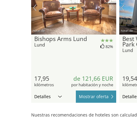
hotel.de
hotel.de
Bishops Arms Lund
Best 
Park 
Lund
82%
Lund
17,95
de 121,66 EUR
19,5
kilómetros
por habitación y noche
kilómet
Detalles
Mostrar oferta
Detalle
Nuestras recomendaciones de hoteles son calculada