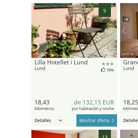
9
hotel.de
hotel.de
Lilla Hotellet i Lund
Gran
Lund
Lund
78%
18,43
de 132,15 EUR
18,2
kilómetros
por habitación y noche
kilómet
Detalles
Mostrar oferta
Detalle
13