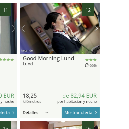
11
12
hotel.de
Good Morning Lund
Lund
66%
0 EUR
18,25
de 82,94 EUR
 y noche
kilómetros
por habitación y noche
ferta
Detalles
Mostrar oferta
15
16