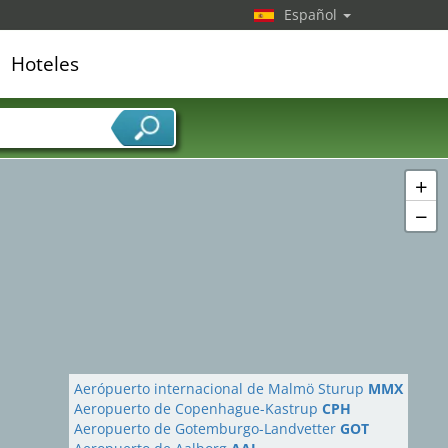
Español
Hoteles
edor de servicios
+
−
Aerópuerto internacional de Malmö Sturup
MMX
Aeropuerto de Copenhague-Kastrup
CPH
Aeropuerto de Gotemburgo-Landvetter
GOT