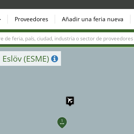
Proveedores
Añadir una feria nueva
Países
Ciudades
Sectores de ferias
Sectores de prove
 Eslöv (ESME)
1