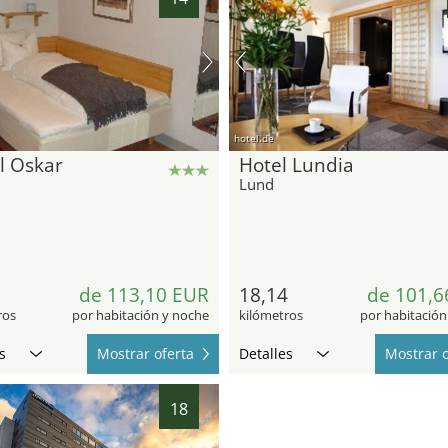
hotel.de
l Oskar
Hotel Lundia
Lund
8
de 113,10 EUR
18,14
de 101,6
ros
por habitación y noche
kilómetros
por habitación
s
Mostrar oferta
Detalles
Mostrar o
18