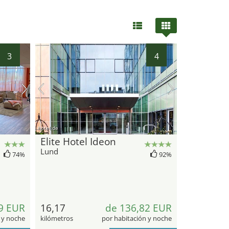
3
4
hotel.de
Elite Hotel Ideon
Lund
74%
92%
9 EUR
16,17
de 136,82 EUR
 y noche
kilómetros
por habitación y noche