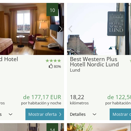
10
hotel.de
d Hotel
Best Western Plus
Hotell Nordic Lund
80%
Lund
5
de 177,17 EUR
18,22
de 122,5
ros
por habitación y noche
kilómetros
por habitación
s
Mostrar oferta
Detalles
Mostrar o
14