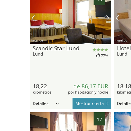
hotel.de
hotel.de
Scandic Star Lund
Hotel
Lund
Lund
77%
18,22
de 86,17 EUR
18,1
kilómetros
por habitación y noche
kilómet
Detalles
Mostrar oferta
Detalle
17