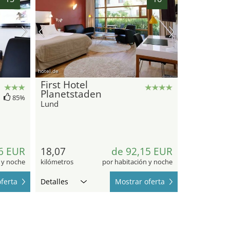
hotel.de
First Hotel
Planetstaden
85%
Lund
6 EUR
18,07
de 92,15 EUR
 y noche
kilómetros
por habitación y noche
ferta
Detalles
Mostrar oferta