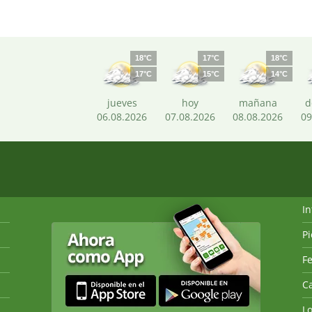
18°C
17°C
18°C
17°C
15°C
14°C
jueves
hoy
mañana
d
06.08.2026
07.08.2026
08.08.2026
09
I
P
Fe
Ca
L