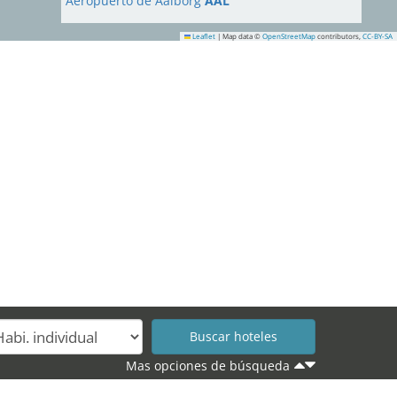
Aeropuerto de Aalborg
AAL
Leaflet
|
Map data ©
OpenStreetMap
contributors,
CC-BY-SA
Mas opciones de búsqueda