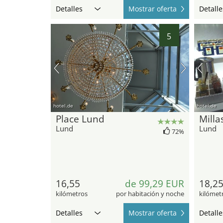
Detalles
Mostrar oferta
Detalle
5
hotel.de
hotel.de
Place Lund
Milla
Lund
Lund
72%
16,55
de 99,29 EUR
18,2
kilómetros
por habitación y noche
kilómet
Detalles
Mostrar oferta
Detalle