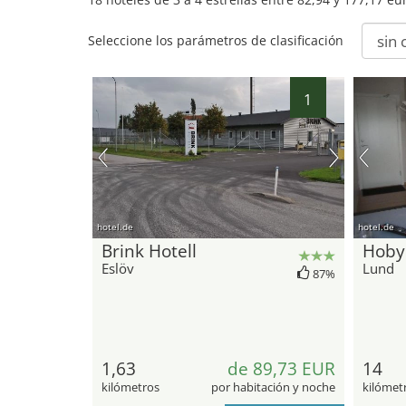
Seleccione los parámetros de clasificación
5
1
4
3
12
6
17
15
14
10
8
11
9
16
7
13
hotel.de
hotel.de
18
Brink Hotell
Hoby
Eslöv
Lund
87%
1,63
de 89,73 EUR
14
kilómetros
por habitación y noche
kilómet