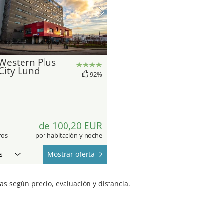
Western Plus
City Lund
92%
4
de 100,20 EUR
ros
por habitación y noche
s
Mostrar oferta
s según precio, evaluación y distancia.