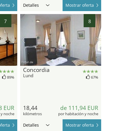
ferta
Detalles
Mostrar oferta
7
8
hotel.de
Concordia
Lund
89%
67%
8 EUR
18,44
de 111,94 EUR
 y noche
kilómetros
por habitación y noche
ferta
Detalles
Mostrar oferta