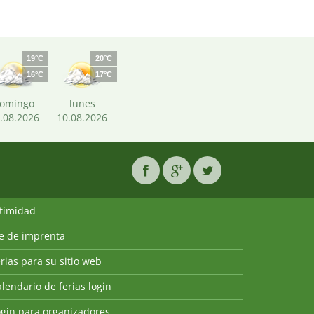
19°C
20°C
16°C
17°C
omingo
lunes
.08.2026
10.08.2026
ntimidad
ie de imprenta
rias para su sitio web
lendario de ferias login
ogin para organizadores