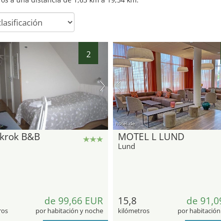
2
2
hotel.de
krok B&B
MOTEL L LUND
Lund
de 99,66 EUR
15,8
de 91,0
ros
por habitación y noche
kilómetros
por habitación