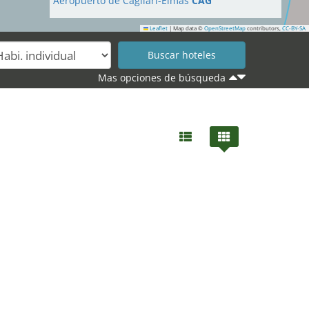
Aeropuerto de Cagliari-Elmas
CAG
Leaflet
|
Map data ©
OpenStreetMap
contributors,
CC-BY-SA
Mas opciones de búsqueda