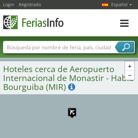
Login
Registrado
Español
Navega
toggle
Nombres de ferias
Países
Ciudades
Sectores de ferias
+
Hoteles cerca de Aeropuerto
Sectores de proveedor de servicios
−
Internacional de Monastir - Habib
Bourguiba (MIR)