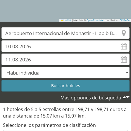
Leaflet
|
Map data ©
OpenStreetMap
contributors,
CC-BY-SA
Mas opciones de búsqueda
1
hoteles de
5
a
5
estrellas entre
198,71
y
198,71
euros a
una distancia de
15,07
km a
15,07
km.
Seleccione los parámetros de clasificación