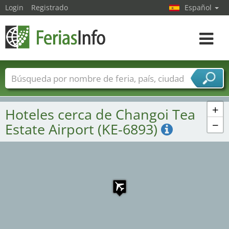
Login
Registrado
Español
Navega
toggle
Nombres de ferias
Países
Ciudades
Sectores de ferias
+
Hoteles cerca de Changoi Tea
Sectores de proveedor de servicios
−
Estate Airport (KE-6893)