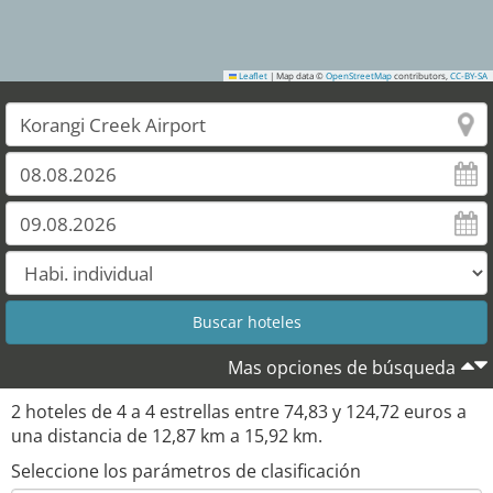
Leaflet
|
Map data ©
OpenStreetMap
contributors,
CC-BY-SA
Mas opciones de búsqueda
2
hoteles de
4
a
4
estrellas entre
74,83
y
124,72
euros a
una distancia de
12,87
km a
15,92
km.
Seleccione los parámetros de clasificación