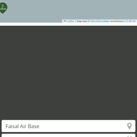
2
Leaflet
|
Map data ©
OpenStreetMap
contributors,
CC-BY-SA
5