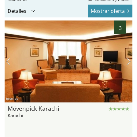
Detalles
Mostrar oferta
3
hotel.de
Mövenpick Karachi
Karachi