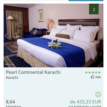
2
hotel.de
Pearl Continental Karachi
Karachi
78%
8,64
de 433,23 EUR
kilómetros
por habitación y noche