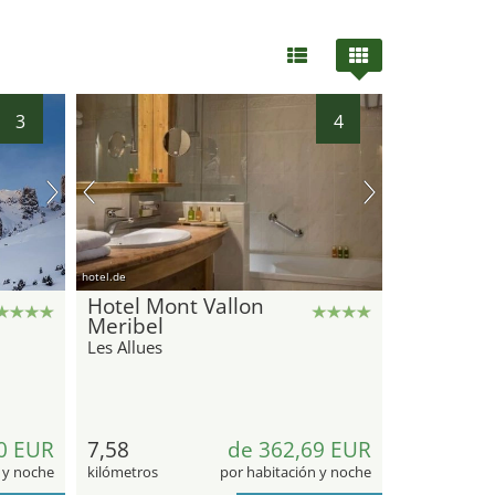
3
4
hotel.de
Hotel Mont Vallon
Meribel
Les Allues
0 EUR
7,58
de 362,69 EUR
 y noche
kilómetros
por habitación y noche