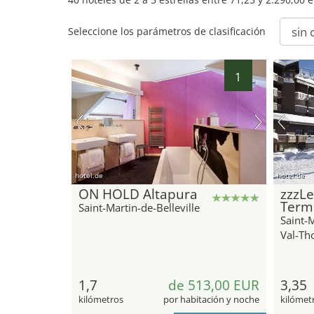
Seleccione los parámetros de clasificación
1
hotel.de
hotel.de
ON HOLD Altapura
zzzLe
Term
Saint-Martin-de-Belleville
Saint-M
Val-Th
1,7
de 513,00 EUR
3,35
kilómetros
por habitación y noche
kilómet