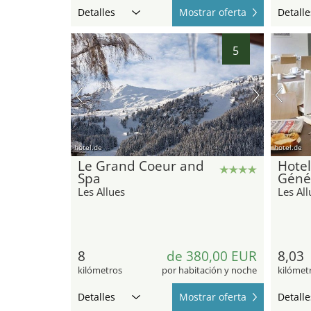
Detalles
Mostrar oferta
Detalle
5
hotel.de
hotel.de
Le Grand Coeur and
Hotel
Spa
Géné
Les Allues
Les All
8
de 380,00 EUR
8,03
kilómetros
por habitación y noche
kilómet
Detalles
Mostrar oferta
Detalle