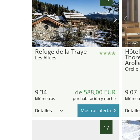
hotel.de
hotel.de
Refuge de la Traye
Hôte
Thore
Les Allues
Aroll
Orelle
9,34
de 588,00 EUR
9,07
kilómetros
por habitación y noche
kilómet
Detalles
Mostrar oferta
Detalle
17