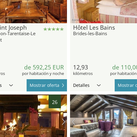
hotel.de
int Joseph
Hôtel Les Bains
Bon-Tarentaise-Le
Brides-les-Bains
t
9
de 592,25 EUR
12,93
de 110,0
ros
por habitación y noche
kilómetros
por habitación
s
Mostrar oferta
Detalles
Mostrar o
26