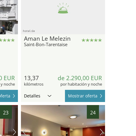
hotel.de
Aman Le Melezin
Saint-Bon-Tarentaise
0 EUR
13,37
de 2.290,00 EUR
 y noche
kilómetros
por habitación y noche
ferta
Detalles
Mostrar oferta
23
24