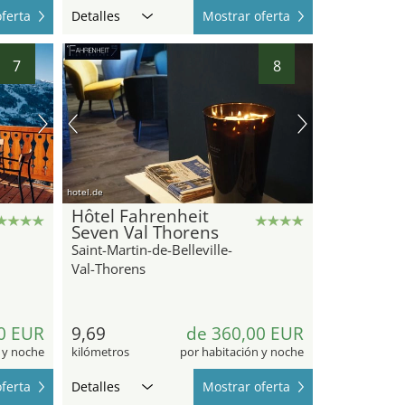
ferta
Detalles
Mostrar oferta
7
8
hotel.de
Hôtel Fahrenheit
Seven Val Thorens
Saint-Martin-de-Belleville-
Val-Thorens
0 EUR
9,69
de 360,00 EUR
 y noche
kilómetros
por habitación y noche
ferta
Detalles
Mostrar oferta