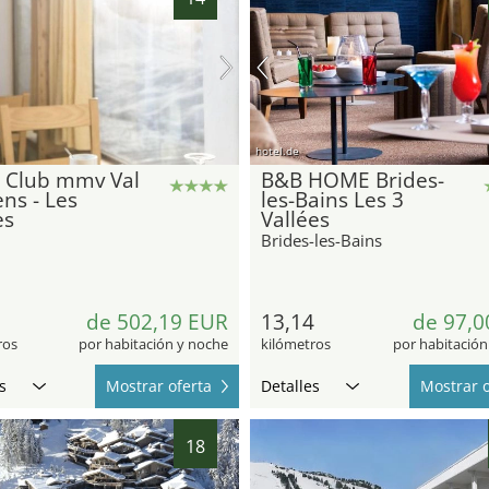
hotel.de
l Club mmv Val
B&B HOME Brides-
ns - Les
les-Bains Les 3
es
Vallées
Brides-les-Bains
de 502,19 EUR
13,14
de 97,0
ros
por habitación y noche
kilómetros
por habitación
s
Mostrar oferta
Detalles
Mostrar o
18