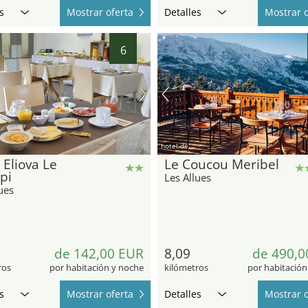
s
Mostrar oferta
Detalles
Mostrar o
6
hotel.de
 Eliova Le
Le Coucou Meribel
pi
Les Allues
ues
de 142,00 EUR
8,09
de 490,0
ros
por habitación y noche
kilómetros
por habitación
s
Mostrar oferta
Detalles
Mostrar o