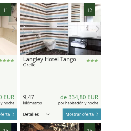
11
12
hotel.de
Langley Hotel Tango
Orelle
0 EUR
9,47
de 334,80 EUR
 y noche
kilómetros
por habitación y noche
ferta
Detalles
Mostrar oferta
15
16