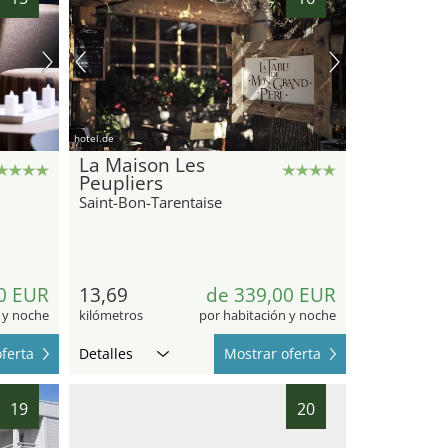
hotel.de
La Maison Les
Peupliers
Saint-Bon-Tarentaise
0 EUR
13,69
de 339,00 EUR
 y noche
kilómetros
por habitación y noche
ferta
Detalles
Mostrar oferta
19
20