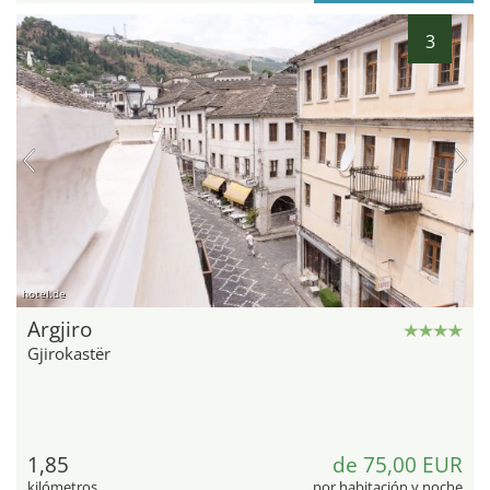
3
hotel.de
Argjiro
Gjirokastër
1,85
de 75,00 EUR
kilómetros
por habitación y noche