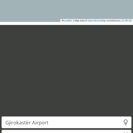
Leaflet
|
Map data ©
OpenStreetMap
contributors,
CC-BY-SA