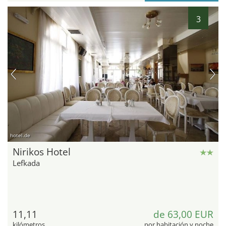
3
hotel.de
Nirikos Hotel
Lefkada
11,11
de 63,00 EUR
kilómetros
por habitación y noche