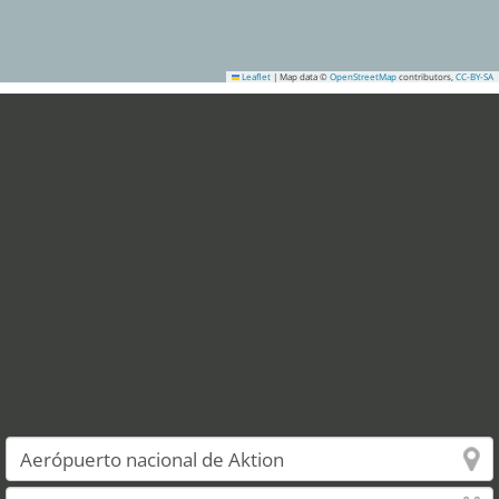
Leaflet
|
Map data ©
OpenStreetMap
contributors,
CC-BY-SA
3
4
6
7