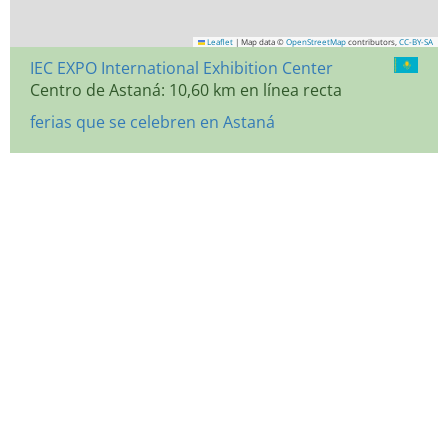
Leaflet
|
Map data ©
OpenStreetMap
contributors,
CC-BY-SA
IEC EXPO International Exhibition Center
Centro de Astaná: 10,60 km en línea recta
ferias que se celebren en Astaná