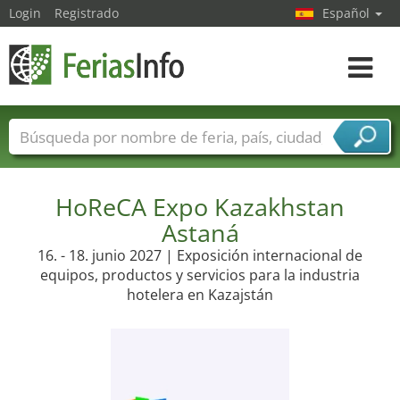
Login
Registrado
Español
Navega
toggle
Nombres de ferias
Países
Ciudades
Sectores de ferias
Sectores de proveedor de servicios
HoReCA Expo Kazakhstan
Astaná
16. - 18. junio 2027 | Exposición internacional de
equipos, productos y servicios para la industria
hotelera en Kazajstán