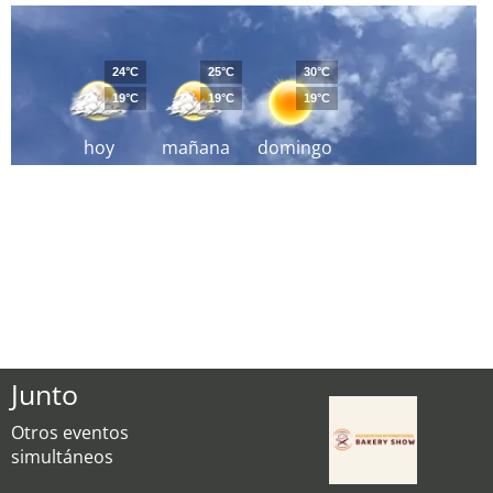
24°C
25°C
30°C
19°C
19°C
19°C
hoy
mañana
domingo
Junto
Otros eventos
simultáneos