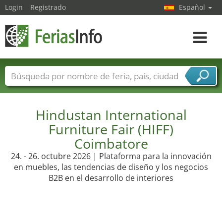
Login
Registrado
Español
Navega
toggle
Nombres de ferias
Países
Ciudades
Sectores de ferias
Sectores de proveedor de servicios
Hindustan International
Furniture Fair (HIFF)
Coimbatore
24. - 26. octubre 2026 | Plataforma para la innovación
en muebles, las tendencias de diseño y los negocios
B2B en el desarrollo de interiores