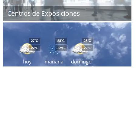
Centros de Exposiciones
27°C
28°C
28°C
22°C
22°C
22°C
hoy
mañana
domingo