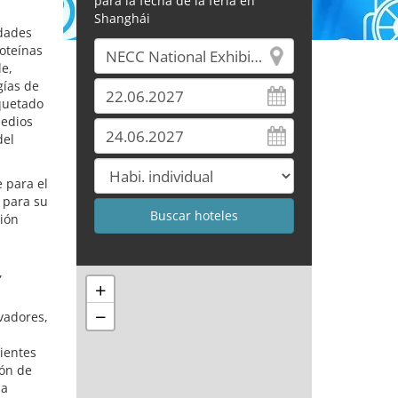
para la fecha de la feria en
Shanghái
edades
roteínas
le,
gías de
quetado
medios
del
 para el
 para su
ión
,
+
−
vadores,
cientes
ión de
la