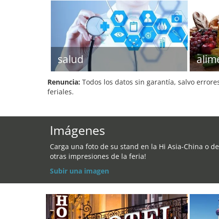
salud
alim
Renuncia:
Todos los datos sin garantía, salvo errore
feriales.
Imágenes
Carga una foto de su stand en la Hi Asia-China o de
otras impresiones de la feria!
Subir una imagen