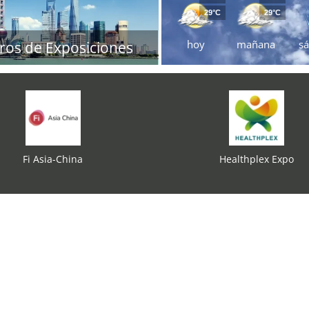
29°C
29°C
hoy
mañana
s
ros de Exposiciones
Fi Asia-China
Healthplex Expo