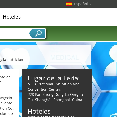
Español
Hoteles
edor de servicios
y la nutrición
Lugar de la Feria:
nte en
n
NECC National Exhibition and
Convention Center,
228 Pan Zhong Dong Lu Qingpu
negocio
Qu, Shanghái, Shanghai, China
 evento
ion Co.,
Hoteles
ación de