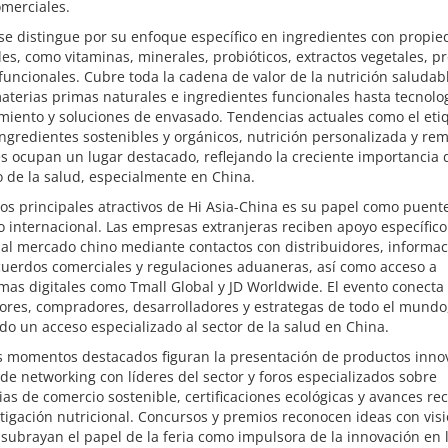
omerciales.
 se distingue por su enfoque específico en ingredientes con propi
es, como vitaminas, minerales, probióticos, extractos vegetales, p
 funcionales. Cubre toda la cadena de valor de la nutrición saludab
terias primas naturales e ingredientes funcionales hasta tecnolo
miento y soluciones de envasado. Tendencias actuales como el eti
ingredientes sostenibles y orgánicos, nutrición personalizada y re
s ocupan un lugar destacado, reflejando la creciente importancia 
 de la salud, especialmente en China.
os principales atractivos de Hi Asia-China es su papel como puente
 internacional. Las empresas extranjeras reciben apoyo específico
al mercado chino mediante contactos con distribuidores, informac
cuerdos comerciales y regulaciones aduaneras, así como acceso a
mas digitales como Tmall Global y JD Worldwide. El evento conecta
ores, compradores, desarrolladores y estrategas de todo el mundo
do un acceso especializado al sector de la salud en China.
os momentos destacados figuran la presentación de productos inno
de networking con líderes del sector y foros especializados sobre
ias de comercio sostenible, certificaciones ecológicas y avances re
tigación nutricional. Concursos y premios reconocen ideas con vis
 subrayan el papel de la feria como impulsora de la innovación en 