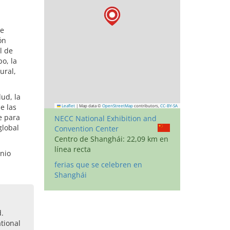
de
ón
l de
o, la
ural,
lud, la
e las
Leaflet
|
Map data ©
OpenStreetMap
contributors,
CC-BY-SA
e para
NECC National Exhibition and
global
Convention Center
Centro de Shanghái: 22,09 km en
línea recta
unio
ferias que se celebren en
Shanghái
d.
tional