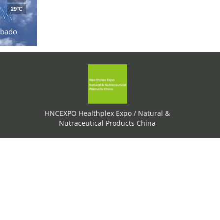
29°C
ábado
HNCEXPO Healthplex Expo / Natural &
Nutraceutical Products China