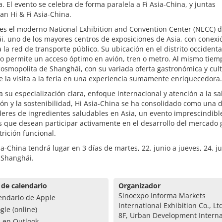
a. El evento se celebra de forma paralela a Fi Asia-China, y juntas
n Hi & Fi Asia-China.
 es el moderno National Exhibition and Convention Center (NECC) 
, uno de los mayores centros de exposiciones de Asia, con conexi
a la red de transporte público. Su ubicación en el distrito occidenta
 permite un acceso óptimo en avión, tren o metro. Al mismo tiemp
osmopolita de Shanghái, con su variada oferta gastronómica y cult
e la visita a la feria en una experiencia sumamente enriquecedora.
a su especialización clara, enfoque internacional y atención a la sa
ón y la sostenibilidad, Hi Asia-China se ha consolidado como una d
íderes de ingredientes saludables en Asia, un evento imprescindibl
s que desean participar activamente en el desarrollo del mercado 
trición funcional.
ia-China tendrá lugar en 3 días de martes, 22. junio a jueves, 24. j
 Shanghái.
 de calendario
Organizador
Sinoexpo Informa Markets
endario de Apple
International Exhibition Co., Lt
gle (online)
8F, Urban Development Interna
a en Outlook