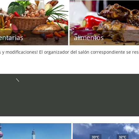
entarias
alimentos
s y modificaciones! El organizador del salón correspondiente se re
33°C
32°C