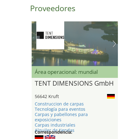
Proveedores
Área operacional: mundial
TENT DIMENSIONS GmbH
56642 Kruft
Construccion de carpas
Tecnología para eventos
Carpas y pabellones para
exposiciones
Carpas industriales
Alquiler de tiendas
Correspondencia: