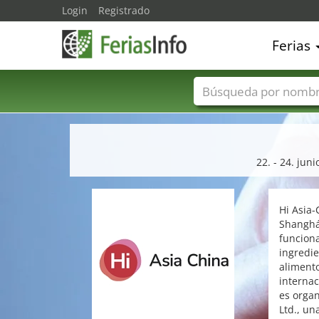
Login
Registrado
Ferias
Nombres de ferias
22. - 24. jun
Hi Asia-
Shanghái
funciona
ingredie
alimento
internac
es organ
Ltd., un