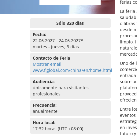
ferias c
La feria
saludabl
Sólo 320 dias
o fibras
desde ma
Fecha:
procesa
22.06.2027 - 24.06.2027*
limpio, 
martes - jueves, 3 días
naturale
mercado
Contacto de Feria
Uno de l
Mostrar email
comercio
www.figlobal.com/china/en/home.html
entrada 
Audiencia:
sobre a
únicamente para visitantes
platafor
profesionales
proveed
ofrecien
Frecuencia:
Entre l
anualmente
eventos 
estrateg
Hora local:
en inves
17:32 horas (UTC +08:00)
futuro y