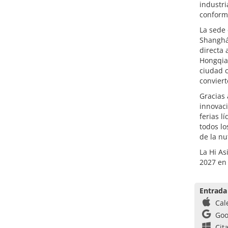
industri
conforma
La sede
Shanghái
directa 
Hongqiao
ciudad c
conviert
Gracias 
innovaci
ferias l
todos lo
de la nu
La Hi As
2027 en
Entrada
Cal
Goo
Cit