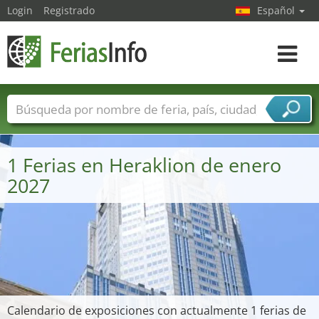
Login
Registrado
Español
Navega
toggle
Nombres de ferias
Países
Ciudades
Sectores de ferias
1 Ferias en Heraklion de enero
Sectores de proveedor de servicios
2027
Calendario de exposiciones con actualmente 1 ferias de